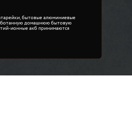
атарейки, бытовые алюминиевые
работанную домашнюю бытовую
итий-ионные акб принимаются