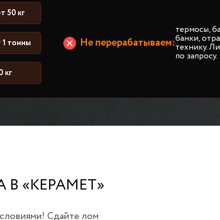
т 50 кг
термосы, б
банки, от
Не перерабатываем:
 1 тонны
технику. Л
по запросу.
0 кг
 В «КЕРАМЕТ»
условиями! Сдайте лом