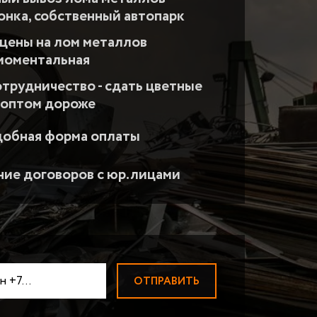
АДИАТОРОВ
ПРИЕМ ВОЛЬФРАМА
Прием вольфрамовой пров
вонка, собственный автопарк
ЛОМ МАГНИЯ
цены на лом металлов
ПРИЕМ НИКЕЛЯ
 моментальная
ТВЕРДОСПЛАВЫ ВК-ТК
отрудничество - сдать цветные
ПРИЕМ МОЛИБДЕНА
 оптом дороже
ПРИЕМ ЦИРКОНИЯ
ПРИЕМ КОБАЛЬТА
добная форма оплаты
БЫСТРОРЕЗЫ
Быстрорезы Р6М5
ПРИЕМ ВИСМУТА
ие договоров с юр.лицами
ПРИЕМ СУРЬМЫ