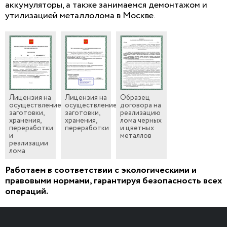
аккумуляторы, а также занимаемся демонтажом и
утилизацией металлолома в Москве.
Лицензия на
Лицензия на
Образец
осуществление
осуществление
договора на
заготовки,
заготовки,
реализацию
хранения,
хранения,
лома черных
переработки
переработки
и цветных
и
металлов
реализации
лома
Работаем в соответствии с экологическими и
правовыми нормами, гарантируя безопасность всех
операций.