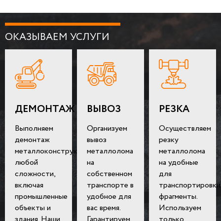
ОКАЗЫВАЕМ УСЛУГИ
ДЕМОНТАЖ
ВЫВОЗ
РЕЗКА
Выполняем
Организуем
Осуществляем
демонтаж
вывоз
резку
металлоконструкций
металлолома
металлолома
любой
на
на удобные
сложности,
собственном
для
включая
транспорте в
транспортировки
промышленные
удобное для
фрагменты.
объекты и
вас время.
Используем
здания. Наши
Гарантируем
только