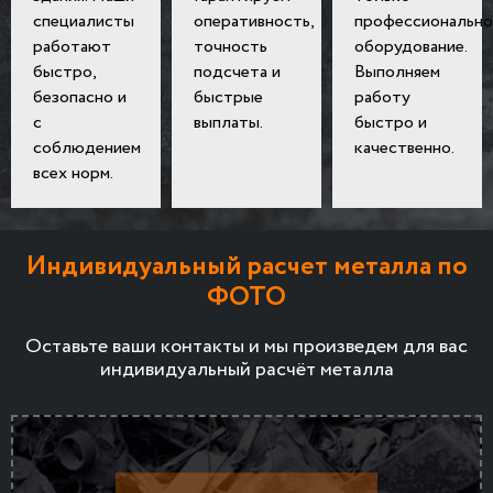
специалисты
оперативность,
профессионально
работают
точность
оборудование.
быстро,
подсчета и
Выполняем
безопасно и
быстрые
работу
с
выплаты.
быстро и
соблюдением
качественно.
всех норм.
Индивидуальный расчет металла по
ФОТО
Оставьте ваши контакты и мы произведем для вас
индивидуальный расчёт металла