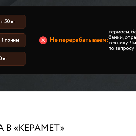
т 50 кг
термосы, б
банки, от
Не перерабатываем:
 1 тонны
технику. Л
по запросу.
0 кг
 В «КЕРАМЕТ»