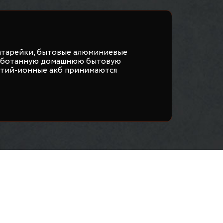
атарейки, бытовые алюминиевые
работанную домашнюю бытовую
итий-ионные акб принимаются