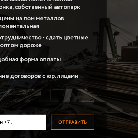
АДИАТОРОВ
ПРИЕМ ВОЛЬФРАМА
Прием вольфрамовой пров
вонка, собственный автопарк
ЛОМ МАГНИЯ
цены на лом металлов
ПРИЕМ НИКЕЛЯ
 моментальная
ТВЕРДОСПЛАВЫ ВК-ТК
отрудничество - сдать цветные
ПРИЕМ МОЛИБДЕНА
 оптом дороже
ПРИЕМ ЦИРКОНИЯ
ПРИЕМ КОБАЛЬТА
добная форма оплаты
БЫСТРОРЕЗЫ
Быстрорезы Р6М5
ПРИЕМ ВИСМУТА
ие договоров с юр.лицами
ПРИЕМ СУРЬМЫ