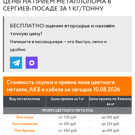
ЦЕНЫ НА ПРИЕМ МЕТАЛЛОЛОМА В
СЕРГИЕВ-ПОСАДЕ ЗА 1 КГ/ТОННУ
БЕСПЛАТНО оценим вторсырье и назовём
точную цену!
Напишите в мессенджере — это быстро, легко и
удобно
Стоимость скупки и приема лома цветного
металла, АКБ и кабеля на сегодня 10.08.2026
Вид металлолома
Цена приема за 1 кг
Цена приема по безналу
за кг
ПРИЕМ ЦВЕТНОГО МЕТАЛЛА
Лом меди
от 720 руб
до 910 руб
Лом алюминия
от 100 руб
до 220 руб
Лом бронзы
от 465 руб
до 610 руб