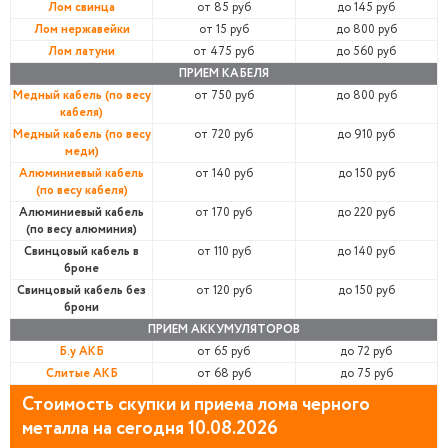
Лом свинца
от 85 руб
до 145 руб
Лом нержавейки
от 15 руб
до 800 руб
Лом латуни
от 475 руб
до 560 руб
ПРИЕМ КАБЕЛЯ
Медный кабель (по весу
от 750 руб
до 800 руб
кабеля)
Медный кабель (по весу
от 720 руб
до 910 руб
меди)
Алюминиевый кабель
от 140 руб
до 150 руб
(по весу кабеля)
Алюминиевый кабель
от 170 руб
до 220 руб
(по весу алюминия)
Свинцовый кабель в
от 110 руб
до 140 руб
броне
Свинцовый кабель без
от 120 руб
до 150 руб
брони
ПРИЕМ АККУМУЛЯТОРОВ
Б.у АКБ
от 65 руб
до 72 руб
Слитые АКБ
от 68 руб
до 75 руб
Стоимость скупки и приема лома черного
металла на сегодня 10.08.2026