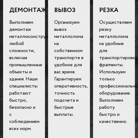
ДЕМОНТАЖ
ВЫВОЗ
РЕЗКА
Выполняем
Организуем
Осуществляем
демонтаж
вывоз
резку
металлоконструкций
металлолома
металлолома
любой
на
на удобные
сложности,
собственном
для
включая
транспорте в
транспортировки
промышленные
удобное для
фрагменты.
объекты и
вас время.
Используем
здания. Наши
Гарантируем
только
специалисты
оперативность,
профессионально
работают
точность
оборудование.
быстро,
подсчета и
Выполняем
безопасно и
быстрые
работу
с
выплаты.
быстро и
соблюдением
качественно.
всех норм.