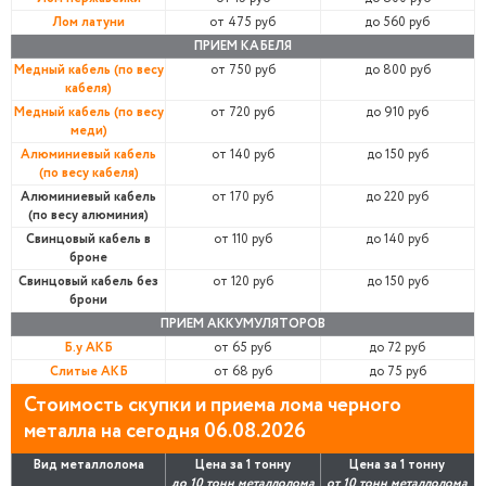
Лом латуни
от 475 руб
до 560 руб
ПРИЕМ КАБЕЛЯ
Медный кабель (по весу
от 750 руб
до 800 руб
кабеля)
Медный кабель (по весу
от 720 руб
до 910 руб
меди)
Алюминиевый кабель
от 140 руб
до 150 руб
(по весу кабеля)
Алюминиевый кабель
от 170 руб
до 220 руб
(по весу алюминия)
Свинцовый кабель в
от 110 руб
до 140 руб
броне
Свинцовый кабель без
от 120 руб
до 150 руб
брони
ПРИЕМ АККУМУЛЯТОРОВ
Б.у АКБ
от 65 руб
до 72 руб
Слитые АКБ
от 68 руб
до 75 руб
Стоимость скупки и приема лома черного
металла на сегодня 06.08.2026
Вид металлолома
Цена за 1 тонну
Цена за 1 тонну
до 10 тонн металлолома
от 10 тонн металлолома