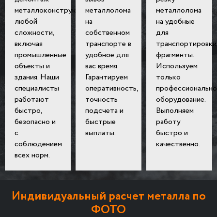
металлоконструкций
металлолома
металлолома
любой
на
на удобные
сложности,
собственном
для
включая
транспорте в
транспортировки
промышленные
удобное для
фрагменты.
объекты и
вас время.
Используем
здания. Наши
Гарантируем
только
специалисты
оперативность,
профессионально
работают
точность
оборудование.
быстро,
подсчета и
Выполняем
безопасно и
быстрые
работу
с
выплаты.
быстро и
соблюдением
качественно.
всех норм.
Индивидуальный расчет металла по
ФОТО