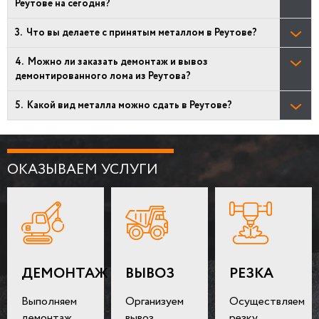
Реутове на сегодня?
Что вы делаете с принятым металлом в Реутове?
Можно ли заказать демонтаж и вывоз
демонтированного лома из Реутова?
Какой вид металла можно сдать в Реутове?
ОКАЗЫВАЕМ УСЛУГИ
ДЕМОНТАЖ
ВЫВОЗ
РЕЗКА
Выполняем
Организуем
Осуществляем
демонтаж
вывоз
резку