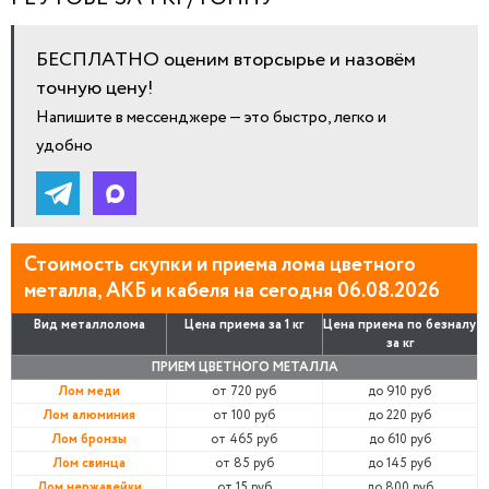
БЕСПЛАТНО оценим вторсырье и назовём
точную цену!
Напишите в мессенджере — это быстро, легко и
удобно
Стоимость скупки и приема лома цветного
металла, АКБ и кабеля на сегодня 06.08.2026
Вид металлолома
Цена приема за 1 кг
Цена приема по безналу
за кг
ПРИЕМ ЦВЕТНОГО МЕТАЛЛА
Лом меди
от 720 руб
до 910 руб
Лом алюминия
от 100 руб
до 220 руб
Лом бронзы
от 465 руб
до 610 руб
Лом свинца
от 85 руб
до 145 руб
Лом нержавейки
от 15 руб
до 800 руб