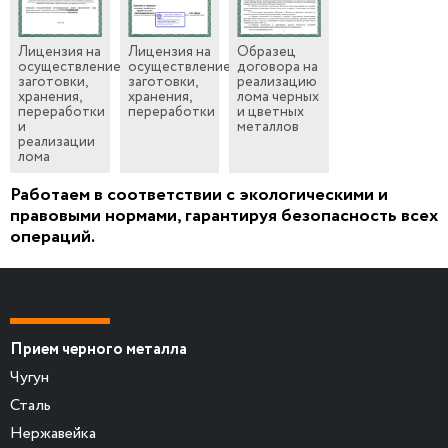
Лицензия на
Лицензия на
Образец
осуществление
осуществление
договора на
заготовки,
заготовки,
реализацию
хранения,
хранения,
лома черных
переработки
переработки
и цветных
и
металлов
реализации
лома
Работаем в соответствии с экологическими и
правовыми нормами, гарантируя безопасность всех
операций.
Прием черного металла
Чугун
Сталь
Нержавейка