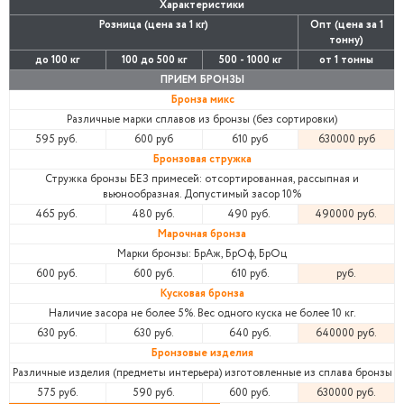
Характеристики
Розница (цена за 1 кг)
Опт (цена за 1
тонну)
до 100 кг
100 до 500 кг
500 - 1000 кг
от 1 тонны
ПРИЕМ БРОНЗЫ
Бронза микс
Различные марки сплавов из бронзы (без сортировки)
595 руб.
600 руб
610 руб
630000 руб
Бронзовая стружка
Стружка бронзы БЕЗ примесей: отсортированная, рассыпная и
вьюнообразная. Допустимый засор 10%
465 руб.
480 руб.
490 руб.
490000 руб.
Марочная бронза
Марки бронзы: БрАж, БрОф, БрОц
600 руб.
600 руб.
610 руб.
руб.
Кусковая бронза
Наличие засора не более 5%. Вес одного куска не более 10 кг.
630 руб.
630 руб.
640 руб.
640000 руб.
Бронзовые изделия
Различные изделия (предметы интерьера) изготовленные из сплава бронзы
575 руб.
590 руб.
600 руб.
630000 руб.