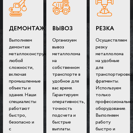
ДЕМОНТАЖ
ВЫВОЗ
РЕЗКА
Выполняем
Организуем
Осуществляем
демонтаж
вывоз
резку
металлоконструкций
металлолома
металлолома
любой
на
на удобные
сложности,
собственном
для
включая
транспорте в
транспортировки
промышленные
удобное для
фрагменты.
объекты и
вас время.
Используем
здания. Наши
Гарантируем
только
специалисты
оперативность,
профессионально
работают
точность
оборудование.
быстро,
подсчета и
Выполняем
безопасно и
быстрые
работу
с
выплаты.
быстро и