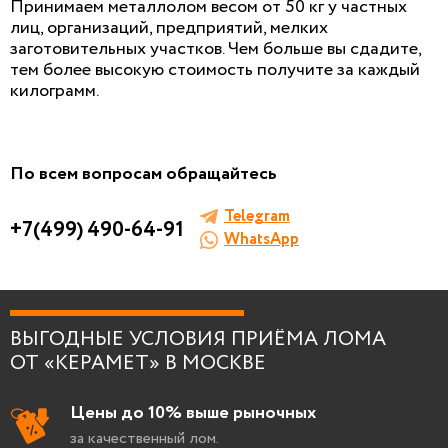
Принимаем металлолом весом от 50 кг у частных
лиц, организаций, предприятий, мелких
БЕСПЛАТНАЯ КОНСУЛЬТАЦИЯ
заготовительных участков. Чем больше вы сдадите,
И ОЦЕНКА ЛОМА
тем более высокую стоимость получите за каждый
килограмм.
Заполните форму, мы сами к вам позвоним!
По всем вопросам обращайтесь
Telegram
+7(499) 490-64-91
WhatsApp
Я согласен на
обработку персональных
данных
.
ВЫГОДНЫЕ УСЛОВИЯ ПРИЁМА ЛОМА
ОТ «КЕРАМЕТ» В МОСКВЕ
Цены до 10% выше рыночных
за качественный лом.