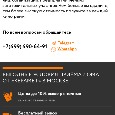
лиц, организаций, предприятий, мелких
БЕСПЛАТНАЯ КОНСУЛЬТАЦИЯ
заготовительных участков. Чем больше вы сдадите,
И ОЦЕНКА ЛОМА
тем более высокую стоимость получите за каждый
килограмм.
Заполните форму, мы сами к вам позвоним!
По всем вопросам обращайтесь
Telegram
+7(499) 490-64-91
WhatsApp
Я согласен на
обработку персональных
данных
.
ВЫГОДНЫЕ УСЛОВИЯ ПРИЁМА ЛОМА
ОТ «КЕРАМЕТ» В МОСКВЕ
Цены до 10% выше рыночных
за качественный лом.
Бесплатный вывоз