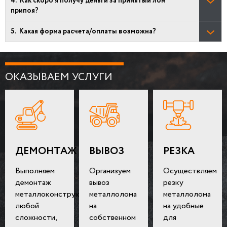
Как скоро я получу деньги за принятый лом
припоя?
Какая форма расчета/оплаты возможна?
ОКАЗЫВАЕМ УСЛУГИ
ДЕМОНТАЖ
ВЫВОЗ
РЕЗКА
Выполняем
Организуем
Осуществляем
демонтаж
вывоз
резку
металлоконструкций
металлолома
металлолома
любой
на
на удобные
сложности,
собственном
для