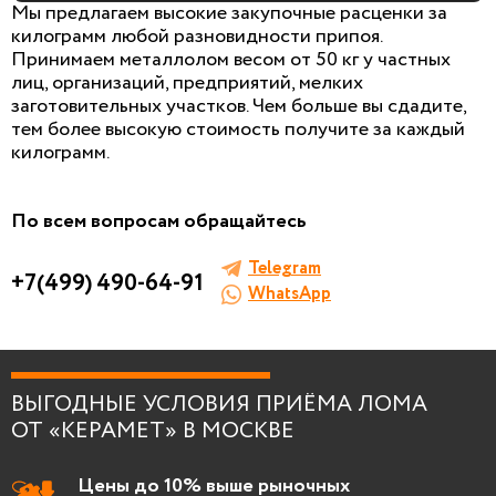
Мы предлагаем высокие закупочные расценки за
килограмм любой разновидности припоя.
Принимаем металлолом весом от 50 кг у частных
лиц, организаций, предприятий, мелких
БЕСПЛАТНАЯ КОНСУЛЬТАЦИЯ
заготовительных участков. Чем больше вы сдадите,
И ОЦЕНКА ЛОМА
тем более высокую стоимость получите за каждый
килограмм.
Заполните форму, мы сами к вам позвоним!
По всем вопросам обращайтесь
Telegram
+7(499) 490-64-91
WhatsApp
Я согласен на
обработку персональных
данных
.
ВЫГОДНЫЕ УСЛОВИЯ ПРИЁМА ЛОМА
ОТ «КЕРАМЕТ» В МОСКВЕ
Цены до 10% выше рыночных