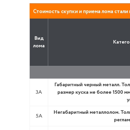
Стоимость скупки и приема лома стали 
Вид
Катего
лома
Габаритный черный металл. То
3А
размер куска не более 1500 мм 
у
Негабаритный металлолом. Толщ
5А
регла