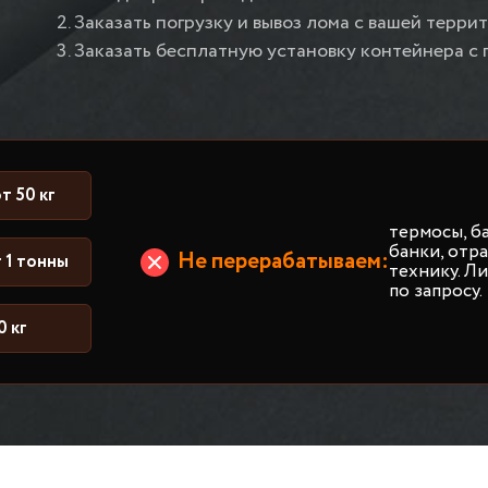
Заказать погрузку и вывоз лома с вашей терри
Заказать бесплатную установку контейнера 
т 50 кг
термосы, б
банки, от
Не перерабатываем:
 1 тонны
технику. Л
по запросу.
0 кг