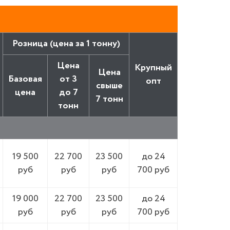
Розница (цена за 1 тонну)
Цена
Крупный
Цена
Базовая
от 3
опт
свыше
цена
до 7
7 тонн
тонн
19 500
22 700
23 500
до 24
руб
руб
руб
700 руб
19 000
22 700
23 500
до 24
руб
руб
руб
700 руб