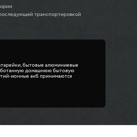
тории
с последующей транспортировкой
атарейки, бытовые алюминиевые
работанную домашнюю бытовую
итий-ионные акб принимаются