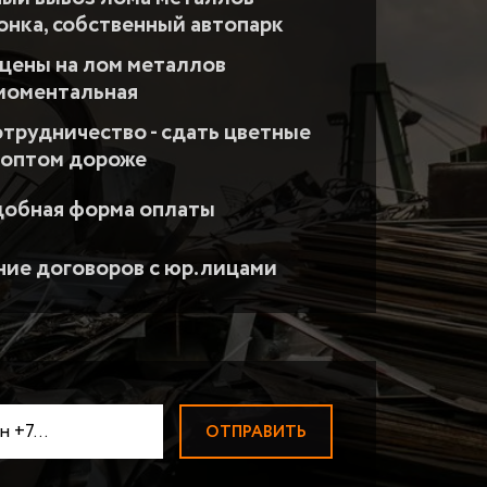
АДИАТОРОВ
ПРИЕМ ВОЛЬФРАМА
Прием вольфрамовой пров
вонка, собственный автопарк
ЛОМ МАГНИЯ
цены на лом металлов
ПРИЕМ НИКЕЛЯ
 моментальная
ТВЕРДОСПЛАВЫ ВК-ТК
отрудничество - сдать цветные
ПРИЕМ МОЛИБДЕНА
 оптом дороже
ПРИЕМ ЦИРКОНИЯ
ПРИЕМ КОБАЛЬТА
добная форма оплаты
БЫСТРОРЕЗЫ
Быстрорезы Р6М5
ПРИЕМ ВИСМУТА
ие договоров с юр.лицами
ПРИЕМ СУРЬМЫ