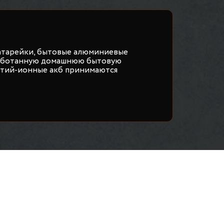
атарейки, бытовые алюминиевые
работанную домашнюю бытовую
итий-ионные акб принимаются