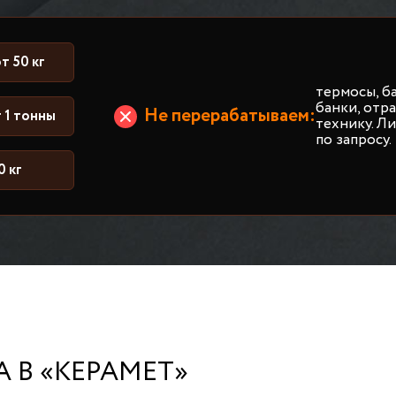
т 50 кг
термосы, б
банки, от
Не перерабатываем:
 1 тонны
технику. Л
по запросу.
0 кг
 В «КЕРАМЕТ»