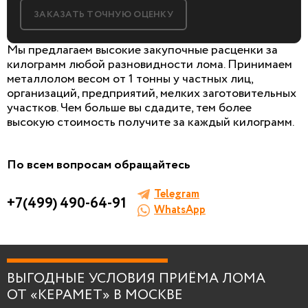
ЗАКАЗАТЬ ТОЧНУЮ ОЦЕНКУ
Мы предлагаем высокие закупочные расценки за
килограмм любой разновидности лома. Принимаем
металлолом весом от 1 тонны у частных лиц,
организаций, предприятий, мелких заготовительных
БЕСПЛАТНАЯ КОНСУЛЬТАЦИЯ
участков. Чем больше вы сдадите, тем более
И ОЦЕНКА ЛОМА
высокую стоимость получите за каждый килограмм.
Заполните форму, мы сами к вам позвоним!
По всем вопросам обращайтесь
Telegram
+7(499) 490-64-91
WhatsApp
Я согласен на
обработку персональных
данных
.
ВЫГОДНЫЕ УСЛОВИЯ ПРИЁМА ЛОМА
ОТ «КЕРАМЕТ» В МОСКВЕ