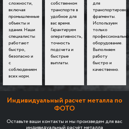
сложности,
собственном
для
включая
транспорте в
транспортировки
промышленные
удобное для
фрагменты.
объекты и
вас время.
Используем
здания. Наши
Гарантируем
только
специалисты
оперативность,
профессионально
работают
точность
оборудование.
быстро,
подсчета и
Выполняем
безопасно и
быстрые
работу
с
выплаты.
быстро и
соблюдением
качественно.
всех норм.
Индивидуальный расчет металла по
ФОТО
Оставьте ваши контакты и мы произведем для вас
индивидуальный расчёт металла