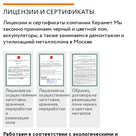
ЛИЦЕНЗИИ И СЕРТИФИКАТЫ
Лицензии и сертификаты компании Керамет. Мы
законно принимаем черный и цветной лом,
аккумуляторы, а также занимаемся демонтажом и
утилизацией металлолома в Москве.
Лицензия на
Лицензия на
Образец
осуществление
осуществление
договора на
заготовки,
заготовки,
реализацию
хранения,
хранения,
лома черных
переработки
переработки
и цветных
и
металлов
реализации
лома
Работаем в соответствии с экологическими и