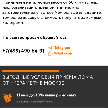
Принимаем металлолом весом от 50 кг у частных
лиц, организаций, предприятий, мелких
БЕСПЛАТНАЯ КОНСУЛЬТАЦИЯ
заготовительных участков. Чем больше вы сдадите,
И ОЦЕНКА ЛОМА
тем более высокую стоимость получите за каждый
килограмм.
Заполните форму, мы сами к вам позвоним!
По всем вопросам обращайтесь
Telegram
+7(499) 490-64-91
WhatsApp
Я согласен на
обработку персональных
данных
.
ВЫГОДНЫЕ УСЛОВИЯ ПРИЁМА ЛОМА
ОТ «КЕРАМЕТ» В МОСКВЕ
Цены до 10% выше рыночных
за качественный лом.