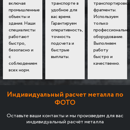
включая
транспорте в
транспортировки
промышленные
удобное для
фрагменты.
объекты и
вас время.
Используем
здания. Наши
Гарантируем
только
специалисты
оперативность,
профессионально
работают
точность
оборудование.
быстро,
подсчета и
Выполняем
безопасно и
быстрые
работу
с
выплаты.
быстро и
соблюдением
качественно.
всех норм.
Индивидуальный расчет металла по
ФОТО
Оставьте ваши контакты и мы произведем для вас
индивидуальный расчёт металла