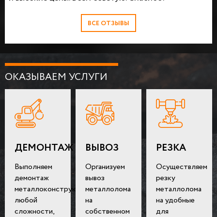
ВСЕ ОТЗЫВЫ
ОКАЗЫВАЕМ УСЛУГИ
ДЕМОНТАЖ
ВЫВОЗ
РЕЗКА
Выполняем
Организуем
Осуществляем
демонтаж
вывоз
резку
металлоконструкций
металлолома
металлолома
любой
на
на удобные
сложности,
собственном
для