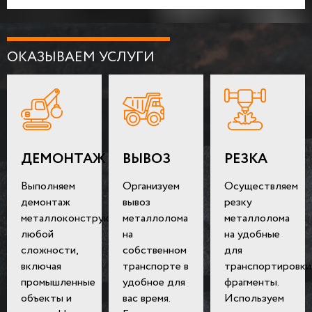
ОКАЗЫВАЕМ УСЛУГИ
ДЕМОНТАЖ
ВЫВОЗ
РЕЗКА
Выполняем
Организуем
Осуществляем
демонтаж
вывоз
резку
металлоконструкций
металлолома
металлолома
любой
на
на удобные
сложности,
собственном
для
включая
транспорте в
транспортировки
промышленные
удобное для
фрагменты.
объекты и
вас время.
Используем