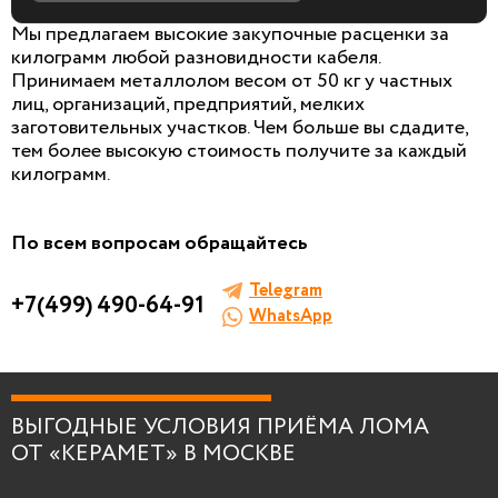
Мы предлагаем высокие закупочные расценки за
килограмм любой разновидности кабеля.
Принимаем металлолом весом от 50 кг у частных
лиц, организаций, предприятий, мелких
БЕСПЛАТНАЯ КОНСУЛЬТАЦИЯ
заготовительных участков. Чем больше вы сдадите,
И ОЦЕНКА ЛОМА
тем более высокую стоимость получите за каждый
килограмм.
Заполните форму, мы сами к вам позвоним!
По всем вопросам обращайтесь
Telegram
+7(499) 490-64-91
WhatsApp
Я согласен на
обработку персональных
данных
.
ВЫГОДНЫЕ УСЛОВИЯ ПРИЁМА ЛОМА
ОТ «КЕРАМЕТ» В МОСКВЕ