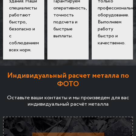
здания. Наши
Гарантируем
только
специалисты
оперативность,
профессионально
работают
точность
оборудование.
быстро,
подсчета и
Выполняем
безопасно и
быстрые
работу
с
выплаты.
быстро и
соблюдением
качественно.
всех норм.
Индивидуальный расчет металла по
ФОТО
Оставьте ваши контакты и мы произведем для вас
индивидуальный расчёт металла