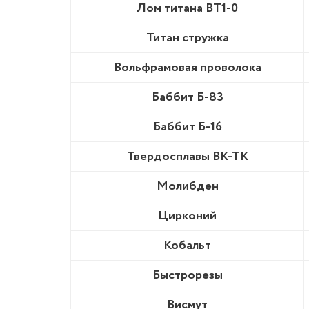
Лом титана BT1-0
Титан стружка
Вольфрамовая проволока
Баббит Б-83
Баббит Б-16
Твердосплавы ВК-ТК
Молибден
Цирконий
Кобальт
Быстрорезы
Висмут