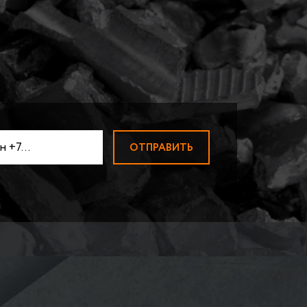
АДИАТОРОВ
ПРИЕМ ВОЛЬФРАМА
Прием вольфрамовой пров
ЛОМ МАГНИЯ
ПРИЕМ НИКЕЛЯ
ТВЕРДОСПЛАВЫ ВК-ТК
ПРИЕМ МОЛИБДЕНА
ПРИЕМ ЦИРКОНИЯ
ПРИЕМ КОБАЛЬТА
БЫСТРОРЕЗЫ
Быстрорезы Р6М5
ПРИЕМ ВИСМУТА
ПРИЕМ СУРЬМЫ