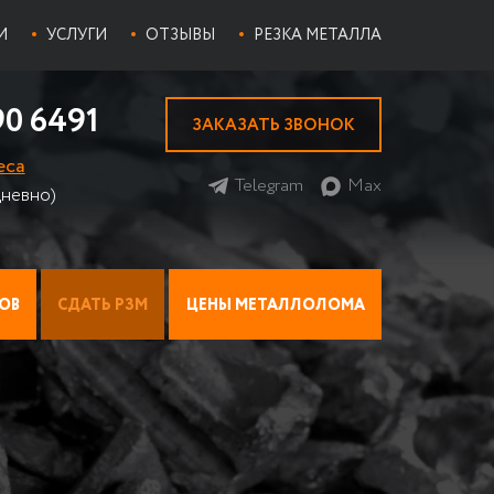
И
УСЛУГИ
ОТЗЫВЫ
РЕЗКА МЕТАЛЛА
90 6491
ЗАКАЗАТЬ ЗВОНОК
еса
Telegram
Max
невно)
ОВ
СДАТЬ РЗМ
ЦЕНЫ МЕТАЛЛОЛОМА
ИАТОР НА МЕТАЛЛОЛОМ
ПРИЕМ ЛОМА ТИТАНА
ЦЕНЫ НА ЦВЕТМЕТ
Прием стружки титана
И
Х МЕДНЫХ РАДИАТОРОВ
ПРИЕМ НИХРОМА НА ЛОМ
Прием титана ВТ 1-0
ЫЕ
ПРИЕМ ОЛОВА
ИАТОРЫ
БАББИТ
Баббит Б-83
 АВТОМОБИЛЕЙ
ПРИЕМ ПРИПОЯ
Баббит Б-16