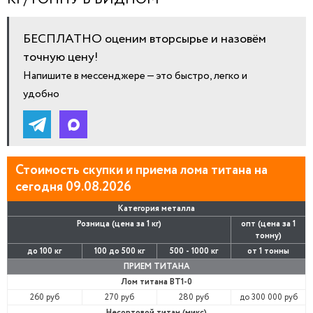
БЕСПЛАТНО оценим вторсырье и назовём
точную цену!
Напишите в мессенджере — это быстро, легко и
удобно
Стоимость скупки и приема лома титана на
сегодня 09.08.2026
Категория металла
Розница (цена за 1 кг)
опт (цена за 1
тонну)
до 100 кг
100 до 500 кг
500 - 1000 кг
от 1 тонны
ПРИЕМ ТИТАНА
Лом титана ВТ1-0
260 руб
270 руб
280 руб
до 300 000 руб
Несортовой титан (микс)