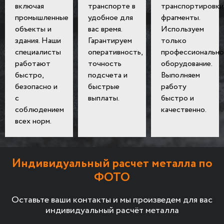
включая
транспорте в
транспортировки
промышленные
удобное для
фрагменты.
объекты и
вас время.
Используем
здания. Наши
Гарантируем
только
специалисты
оперативность,
профессионально
работают
точность
оборудование.
быстро,
подсчета и
Выполняем
безопасно и
быстрые
работу
с
выплаты.
быстро и
соблюдением
качественно.
всех норм.
Индивидуальный расчет металла по
ФОТО
Оставьте ваши контакты и мы произведем для вас
индивидуальный расчёт металла