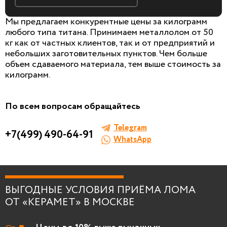
Мы предлагаем конкурентные цены за килограмм
любого типа титана. Принимаем металлолом от 50
кг как от частных клиентов, так и от предприятий и
небольших заготовительных пунктов. Чем больше
БЕСПЛАТНАЯ КОНСУЛЬТАЦИЯ
объем сдаваемого материала, тем выше стоимость за
И ОЦЕНКА ЛОМА
килограмм.
Заполните форму, мы сами к вам позвоним!
По всем вопросам обращайтесь
Telegram
+7(499) 490-64-91
WhatsApp
Я согласен на
обработку персональных
данных
.
ВЫГОДНЫЕ УСЛОВИЯ ПРИЁМА ЛОМА
ОТ «КЕРАМЕТ» В МОСКВЕ