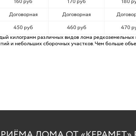
160 руб
170 руб
180 р
Договорная
Договорная
Догово
450 руб
460 руб
470 р
дый килограмм различных видов лома редкоземельных 
ятий и небольших сборочных участков. Чем больше объе
РИЁМА ЛОМА ОТ «КЕРАМЕТ» 