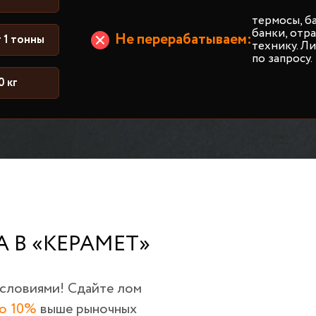
термосы, б
банки, от
Не перерабатываем:
 1 тонны
технику. Л
по запросу.
0 кг
 В «КЕРАМЕТ»
условиями! Сдайте лом
о 10%
выше рыночных