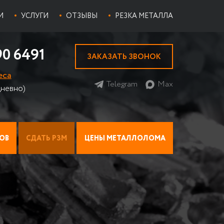
И
УСЛУГИ
ОТЗЫВЫ
РЕЗКА МЕТАЛЛА
90 6491
ЗАКАЗАТЬ ЗВОНОК
еса
Telegram
Max
невно)
ОВ
СДАТЬ РЗМ
ЦЕНЫ МЕТАЛЛОЛОМА
ИАТОР НА МЕТАЛЛОЛОМ
ПРИЕМ ЛОМА ТИТАНА
ЦЕНЫ НА ЦВЕТМЕТ
Прием стружки титана
И
Х МЕДНЫХ РАДИАТОРОВ
ПРИЕМ НИХРОМА НА ЛОМ
Прием титана ВТ 1-0
ЫЕ
ПРИЕМ ОЛОВА
ИАТОРЫ
БАББИТ
Баббит Б-83
 АВТОМОБИЛЕЙ
ПРИЕМ ПРИПОЯ
Баббит Б-16