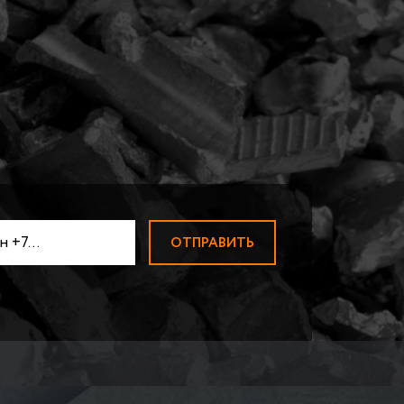
АДИАТОРОВ
ПРИЕМ ВОЛЬФРАМА
Прием вольфрамовой пров
ЛОМ МАГНИЯ
ПРИЕМ НИКЕЛЯ
ТВЕРДОСПЛАВЫ ВК-ТК
ПРИЕМ МОЛИБДЕНА
ПРИЕМ ЦИРКОНИЯ
ПРИЕМ КОБАЛЬТА
БЫСТРОРЕЗЫ
Быстрорезы Р6М5
ПРИЕМ ВИСМУТА
ПРИЕМ СУРЬМЫ