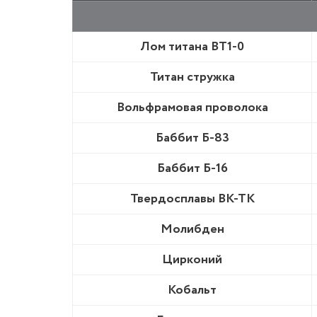
Лом титана BT1-0
Титан стружка
Вольфрамовая проволока
Баббит Б-83
Баббит Б-16
Твердосплавы ВК-ТК
Молибден
Цирконий
Кобальт