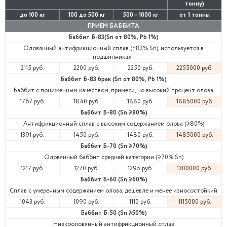
тонну)
до 100 кг
100 до 500 кг
500 - 1000 кг
от 1 тонны
ПРИЕМ БАББИТА
Баббит Б-83(Sn от 80%, Pb 1%)
Оловянный антифрикционный сплав (~83% Sn), используется в
подшипниках
2115 руб.
2200 руб.
2250 руб.
2255000 руб.
Баббит Б-83 брак (Sn от 80%, Pb 1%)
Баббит с пониженным качеством, примеси, но высокий процент олова
1767 руб.
1840 руб.
1880 руб.
1885000 руб.
Баббит Б-80 (Sn ≥80%)
Антифрикционный сплав с высоким содержанием олова (≥80%)
1391 руб.
1450 руб.
1480 руб.
1485000 руб.
Баббит Б-70 (Sn ≥70%)
Оловянный баббит средней категории (≥70% Sn)
1217 руб.
1270 руб.
1295 руб.
1300000 руб.
Баббит Б-60 (Sn ≥60%)
Сплав с умеренным содержанием олова, дешевле и менее износостойкий
1043 руб.
1090 руб.
1110 руб.
1115000 руб.
Баббит Б-50 (Sn ≥50%)
Низкооловянный антифрикционный сплав