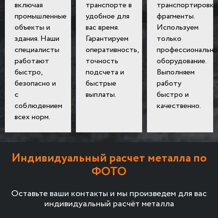
включая
транспорте в
транспортировки
промышленные
удобное для
фрагменты.
объекты и
вас время.
Используем
здания. Наши
Гарантируем
только
специалисты
оперативность,
профессионально
работают
точность
оборудование.
быстро,
подсчета и
Выполняем
безопасно и
быстрые
работу
с
выплаты.
быстро и
соблюдением
качественно.
всех норм.
Индивидуальный расчет металла по
ФОТО
Оставьте ваши контакты и мы произведем для вас
индивидуальный расчёт металла