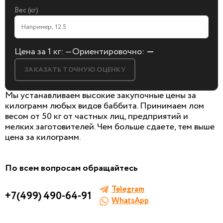
Вес (кг)
Цена за 1 кг:
—
Ориентировочно:
—
ЗАКАЗАТЬ ТОЧНУЮ ОЦЕНКУ
Мы устанавливаем высокие закупочные цены за
килограмм любых видов баббита. Принимаем лом
весом от 50 кг от частных лиц, предприятий и
мелких заготовителей. Чем больше сдаете, тем выше
БЕСПЛАТНАЯ КОНСУЛЬТАЦИЯ
цена за килограмм.
И ОЦЕНКА ЛОМА
Заполните форму, мы сами к вам позвоним!
По всем вопросам обращайтесь
Telegram
+7(499) 490-64-91
WhatsApp