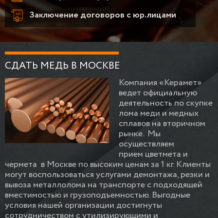
Заключение договоров с юр.лицами
СДАТЬ МЕДЬ В МОСКВЕ
Компания «Керамет»
ведет официальную
деятельность по скупке
лома меди и медных
сплавов
на вторичном
рынке. Мы
осуществляем
прием
цветмета и
чермета
в Москве по высоким ценам за 1 кг. Клиенты
могут воспользоваться услугами демонтажа, резки и
вывоза металлолома на транспорте с подходящей
вместимостью и грузоподъемностью. Выгодные
условия нашей организации достигнуты
сотрудничеством с утилизирующими и