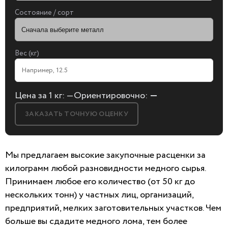
Состояние / сорт
Я согласен на
обработку персональных данны
Вес (кг)
Цена за 1 кг:
—
Ориентировочно:
—
ЗАКАЗАТЬ ТОЧНУЮ ОЦЕНКУ
Мы предлагаем высокие закупочные расценки за
килограмм любой разновидности медного сырья.
БЕСПЛАТНАЯ КОНСУЛЬТАЦИЯ
Принимаем любое его количество (
от 50 кг
до
И ОЦЕНКА ЛОМА
нескольких тонн) у частных лиц, организаций,
предприятий, мелких заготовительных участков.
Чем
Заполните форму, мы сами к вам позвоним!
больше вы сдадите медного лома, тем более