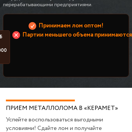
перерабатывающими предприятиями.
Принимаем лом оптом!
Партии меньшего объема принимаются 
Б
000
ПРИЁМ МЕТАЛЛОЛОМА В «КЕРАМЕТ»
Успейте воспользоваться выгодными
условиями! Сдайте лом и получайте