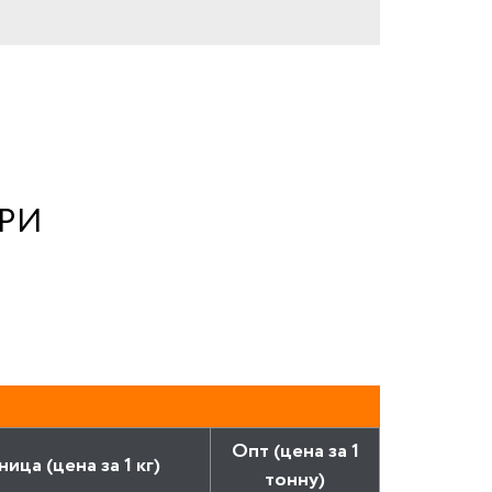
ЕРИ
Опт (цена за 1
ница (цена за 1 кг)
тонну)