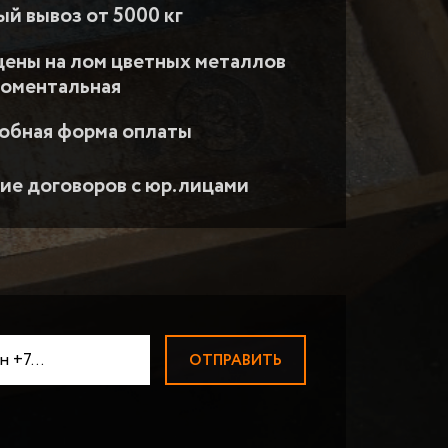
АДИАТОРОВ
ПРИЕМ ВОЛЬФРАМА
Прием вольфрамовой пров
й вывоз от 5000 кг
ЛОМ МАГНИЯ
цены на лом цветных металлов
ПРИЕМ НИКЕЛЯ
моментальная
ТВЕРДОСПЛАВЫ ВК-ТК
ПРИЕМ МОЛИБДЕНА
обная форма оплаты
ПРИЕМ ЦИРКОНИЯ
ПРИЕМ КОБАЛЬТА
ие договоров с юр.лицами
БЫСТРОРЕЗЫ
Быстрорезы Р6М5
ПРИЕМ ВИСМУТА
ПРИЕМ СУРЬМЫ