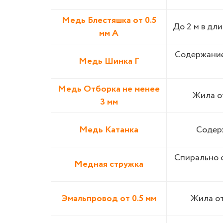
Медь Блестяшка от 0.5
До 2 м в дли
мм А
Содержание
Медь Шинка Г
Медь Отборка не менее
Жила от
3 мм
Медь Катанка
Содерж
Спирально о
Медная стружка
Эмальпровод от 0.5 мм
Жила от