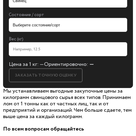
Состояние / сорт
Вес (кг)
Цена за 1 кг:
—
Ориентировочно:
—
ЗАКАЗАТЬ ТОЧНУЮ ОЦЕНКУ
Мы устанавливаем выгодные закупочные цены за
килограмм свинцового сырья всех типов. Принимаем
лом от 1 тонны как от частных лиц, так и от
предприятий и организаций. Чем больше сдаете, тем
БЕСПЛАТНАЯ КОНСУЛЬТАЦИЯ
выше цена за каждый килограмм.
И ОЦЕНКА ЛОМА
По всем вопросам обращайтесь
Заполните форму, мы сами к вам позвоним!