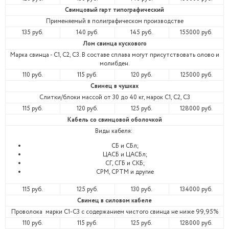
Свинцовый гарт типографический
Применяемый в полиграфическом производстве
135 руб.
140 руб.
145 руб.
155000 руб.
Лом свинца кускового
Марка свинца - С1, C2, C3. В
составе сплава могут присутствовать олово и
молибден.
110 руб.
115 руб.
120 руб.
125000 руб.
Свинец в чушках
Слитки/блоки массой от 30 до 40 кг, марок C1, C2, C3
115 руб.
120 руб.
125 руб.
128000 руб.
Кабель со свинцовой оболочкой
Виды кабеля:
СБ и СБл;
ЦАСБ и ЦАСБл;
СГ, СГБ и СКБ;
СРМ, СРТМ и другие
115 руб.
125 руб.
130 руб.
134000 руб.
Свинец в силовом кабеле
Проволока марки С1-С3 с содержанием чистого свинца не ниже 99,95%
110 руб.
115 руб.
125 руб.
128000 руб.