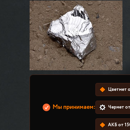
Цветмет о
Мы принимаем:
Чермет от
АКБ от 15