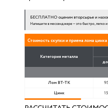
БЕСПЛАТНО оценим вторсырье и назов
Напишите в мессенджере — это быстро, легко 
Стоимость скупки и приема лома цинка 
Категория металла
до
Лом ВТ-ТК
9
Цинк
1