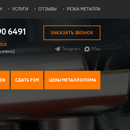
И
УСЛУГИ
ОТЗЫВЫ
РЕЗКА МЕТАЛЛА
90 6491
ЗАКАЗАТЬ ЗВОНОК
еса
Telegram
Max
невно)
ОВ
СДАТЬ РЗМ
ЦЕНЫ МЕТАЛЛОЛОМА
ИАТОР НА МЕТАЛЛОЛОМ
ПРИЕМ ЛОМА ТИТАНА
ЦЕНЫ НА ЦВЕТМЕТ
Прием стружки титана
И
Х МЕДНЫХ РАДИАТОРОВ
ПРИЕМ НИХРОМА НА ЛОМ
Прием титана ВТ 1-0
ЫЕ
ПРИЕМ ОЛОВА
ИАТОРЫ
БАББИТ
Баббит Б-83
 АВТОМОБИЛЕЙ
ПРИЕМ ПРИПОЯ
Баббит Б-16