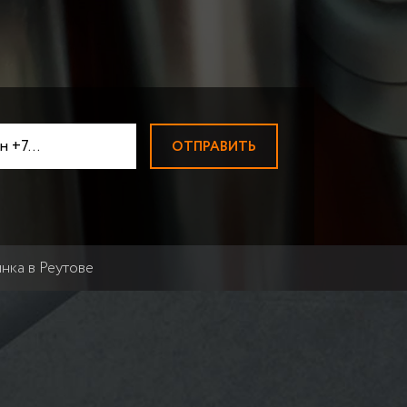
АДИАТОРОВ
ПРИЕМ ВОЛЬФРАМА
Прием вольфрамовой пров
ЛОМ МАГНИЯ
ПРИЕМ НИКЕЛЯ
ТВЕРДОСПЛАВЫ ВК-ТК
ПРИЕМ МОЛИБДЕНА
ПРИЕМ ЦИРКОНИЯ
ПРИЕМ КОБАЛЬТА
БЫСТРОРЕЗЫ
Быстрорезы Р6М5
ПРИЕМ ВИСМУТА
ПРИЕМ СУРЬМЫ
нка в Реутове