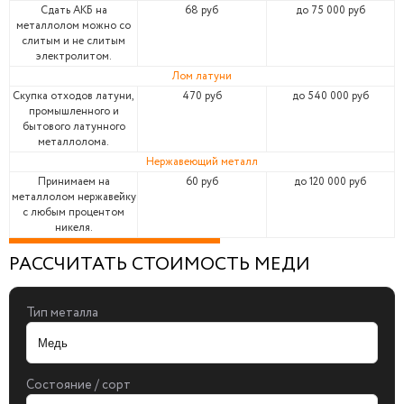
Сдать АКБ на
68 руб
до 75 000 руб
металлолом можно со
слитым и не слитым
электролитом.
Лом латуни
Скупка отходов латуни,
470 руб
до 540 000 руб
промышленного и
бытового латунного
металлолома.
Нержавеющий металл
Принимаем на
60 руб
до 120 000 руб
металлолом нержавейку
с любым процентом
никеля.
РАССЧИТАТЬ СТОИМОСТЬ МЕДИ
Тип металла
Состояние / сорт