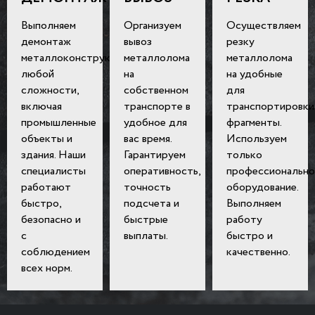
Выполняем
Организуем
Осуществляем
демонтаж
вывоз
резку
металлоконструкций
металлолома
металлолома
любой
на
на удобные
сложности,
собственном
для
включая
транспорте в
транспортировки
промышленные
удобное для
фрагменты.
объекты и
вас время.
Используем
здания. Наши
Гарантируем
только
специалисты
оперативность,
профессионально
работают
точность
оборудование.
быстро,
подсчета и
Выполняем
безопасно и
быстрые
работу
с
выплаты.
быстро и
соблюдением
качественно.
всех норм.