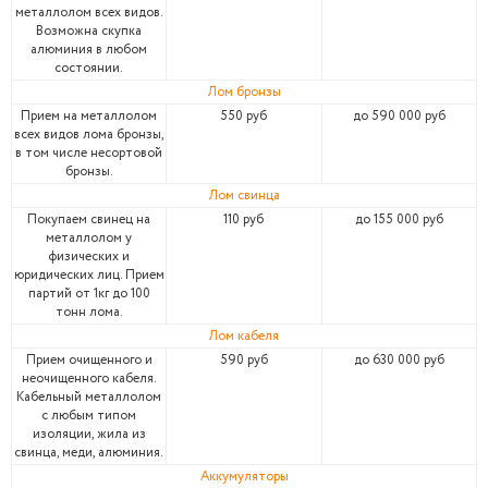
металлолом всех видов.
Возможна скупка
алюминия в любом
состоянии.
Лом бронзы
Прием на металлолом
550 руб
до 590 000 руб
всех видов лома бронзы,
в том числе несортовой
бронзы.
Лом свинца
Покупаем свинец на
110 руб
до 155 000 руб
металлолом у
физических и
юридических лиц. Прием
партий от 1кг до 100
тонн лома.
Лом кабеля
Прием очищенного и
590 руб
до 630 000 руб
неочищенного кабеля.
Кабельный металлолом
с любым типом
изоляции, жила из
свинца, меди, алюминия.
Аккумуляторы