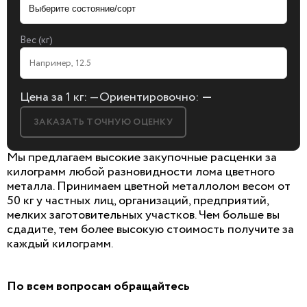
Вес (кг)
Цена за 1 кг:
—
Ориентировочно:
—
ЗАКАЗАТЬ ТОЧНУЮ ОЦЕНКУ
Мы предлагаем высокие закупочные расценки за
килограмм любой разновидности лома цветного
металла. Принимаем цветной металлолом весом от
50 кг у частных лиц, организаций, предприятий,
БЕСПЛАТНАЯ КОНСУЛЬТАЦИЯ
мелких заготовительных участков. Чем больше вы
И ОЦЕНКА ЛОМА
сдадите, тем более высокую стоимость получите за
каждый килограмм.
Заполните форму, мы сами к вам позвоним!
По всем вопросам обращайтесь