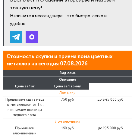
БЕСПЛАТНО оценим вторсырье и назовём
точную цену!
Напишите в мессенджере — это быстро, легко и
удобно
Стоимость скупки и приема лома цветных
металлов на сегодня 07.08.2026
Вид лома
Описание
Цена за 1 кг
Цена за 1 тонну
Лом меди
Предлагаем сдать медь
750 руб
до 845 000 руб
на металлолом от 1 кг,
принимаем все виды
медного лома.
Лом алюминия
Принимаем
160 руб
до 195 000 руб
алюминиевый