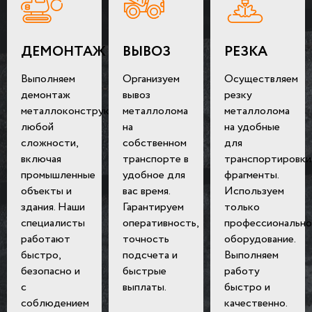
ДЕМОНТАЖ
ВЫВОЗ
РЕЗКА
Выполняем
Организуем
Осуществляем
демонтаж
вывоз
резку
металлоконструкций
металлолома
металлолома
любой
на
на удобные
сложности,
собственном
для
включая
транспорте в
транспортировки
промышленные
удобное для
фрагменты.
объекты и
вас время.
Используем
здания. Наши
Гарантируем
только
специалисты
оперативность,
профессионально
работают
точность
оборудование.
быстро,
подсчета и
Выполняем
безопасно и
быстрые
работу
с
выплаты.
быстро и
соблюдением
качественно.