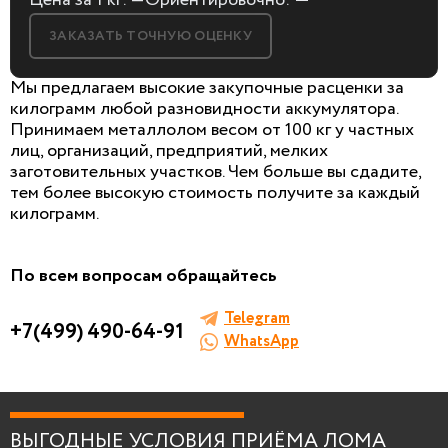
Цена за 1 кг:
—
Ориентировочно:
—
ЗАКАЗАТЬ ТОЧНУЮ ОЦЕНКУ
Мы предлагаем высокие закупочные расценки за
килограмм любой разновидности аккумулятора.
Принимаем металлолом весом от 100 кг у частных
лиц, организаций, предприятий, мелких
БЕСПЛАТНАЯ КОНСУЛЬТАЦИЯ
заготовительных участков. Чем больше вы сдадите,
И ОЦЕНКА ЛОМА
тем более высокую стоимость получите за каждый
килограмм.
Заполните форму, мы сами к вам позвоним!
По всем вопросам обращайтесь
Telegram
+7(499) 490-64-91
WhatsApp
Я согласен на
обработку персональных
данных
.
ВЫГОДНЫЕ УСЛОВИЯ ПРИЁМА ЛОМА