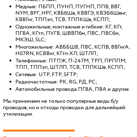
Медные: ПБПП, ПУНП, ПУГНП, ППВ, ВВГ,
NYM, ВРГ, НРГ, КВБбШв, КВВГЭ, КВЭБбШвнг,
КВВГнг, ТППэп, ТСВ, ТППКШв, КСПП;
Одножильные, монтажные и гибкие: КГ, КГт,
ПГВА, КГтп, ПУГВ, ШВВПбм, ПВС, ПВСбм,
МКЭШ, SLC;
Многожильные: АВББШВ, ПВС, КСПВ, ВВГнгА,
H07RN, КСВВнг, КГтп-ХЛ, ШТЛП;
Телефонные: ПТПЖ, П-247М, ТРП, ПРППМ,
ТПП, ТППэп, ШТЛП, ТСВ, ТППКШв, КСПП;
Сетевые: UTP, FTP, SFTP;
Радиочастотные: PK, RG, РД, РС;
Автомобильные провода ПГВА, ПВА и другие.
Мы принимаем не только популярные виды б/у
проводов, но и отходы проводки для дальнейшей
утилизации.