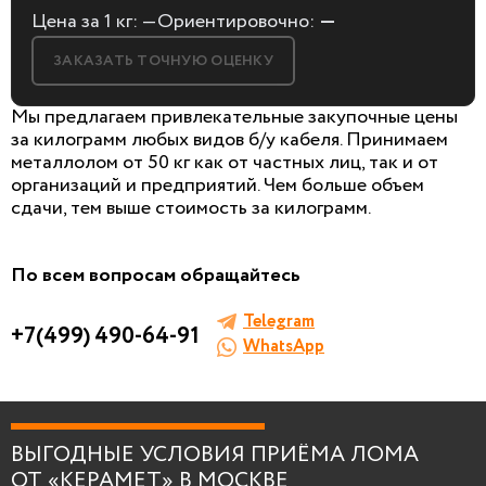
Цена за 1 кг:
—
Ориентировочно:
—
ЗАКАЗАТЬ ТОЧНУЮ ОЦЕНКУ
Мы предлагаем привлекательные закупочные цены
за килограмм любых видов б/у кабеля. Принимаем
металлолом от 50 кг как от частных лиц, так и от
организаций и предприятий. Чем больше объем
БЕСПЛАТНАЯ КОНСУЛЬТАЦИЯ
сдачи, тем выше стоимость за килограмм.
И ОЦЕНКА ЛОМА
Заполните форму, мы сами к вам позвоним!
По всем вопросам обращайтесь
Telegram
+7(499) 490-64-91
WhatsApp
Я согласен на
обработку персональных
данных
.
ВЫГОДНЫЕ УСЛОВИЯ ПРИЁМА ЛОМА
ОТ «КЕРАМЕТ» В МОСКВЕ