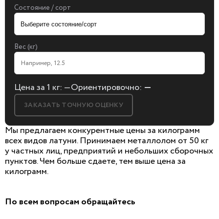
Состояние / сорт
Вес (кг)
Цена за 1 кг:
—
Ориентировочно:
—
ЗАКАЗАТЬ ТОЧНУЮ ОЦЕНКУ
Мы предлагаем конкурентные цены за килограмм
всех видов латуни. Принимаем металлолом от 50 кг
у частных лиц, предприятий и небольших сборочных
пунктов. Чем больше сдаете, тем выше цена за
БЕСПЛАТНАЯ КОНСУЛЬТАЦИЯ
килограмм.
И ОЦЕНКА ЛОМА
Заполните форму, мы сами к вам позвоним!
По всем вопросам обращайтесь