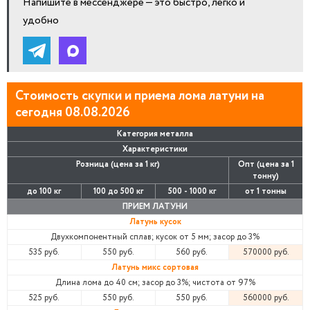
Напишите в мессенджере — это быстро, легко и
удобно
Стоимость скупки и приема лома латуни на
сегодня 08.08.2026
Категория металла
Характеристики
Розница (цена за 1 кг)
Опт (цена за 1
тонну)
до 100 кг
100 до 500 кг
500 - 1000 кг
от 1 тонны
ПРИЕМ ЛАТУНИ
Латунь кусок
Двухкомпонентный сплав; кусок от 5 мм; засор до 3%
535 руб.
550 руб.
560 руб.
570000 руб.
Латунь микс сортовая
Длина лома до 40 см; засор до 3%; чистота от 97%
525 руб.
550 руб.
550 руб.
560000 руб.