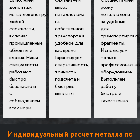
Выполняем
Организуем
Осуществляем
демонтаж
вывоз
резку
металлоконструкций
металлолома
металлолома
любой
на
на удобные
сложности,
собственном
для
включая
транспорте в
транспортировки
промышленные
удобное для
фрагменты.
объекты и
вас время.
Используем
здания. Наши
Гарантируем
только
специалисты
оперативность,
профессионально
работают
точность
оборудование.
быстро,
подсчета и
Выполняем
безопасно и
быстрые
работу
с
выплаты.
быстро и
соблюдением
качественно.
всех норм.
Индивидуальный расчет металла по