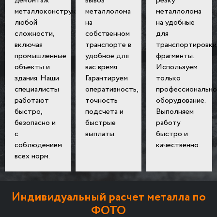
демонтаж
вывоз
резку
металлоконструкций
металлолома
металлолома
любой
на
на удобные
сложности,
собственном
для
включая
транспорте в
транспортировки
промышленные
удобное для
фрагменты.
объекты и
вас время.
Используем
здания. Наши
Гарантируем
только
специалисты
оперативность,
профессионально
работают
точность
оборудование.
быстро,
подсчета и
Выполняем
безопасно и
быстрые
работу
с
выплаты.
быстро и
соблюдением
качественно.
всех норм.
Индивидуальный расчет металла по
ФОТО