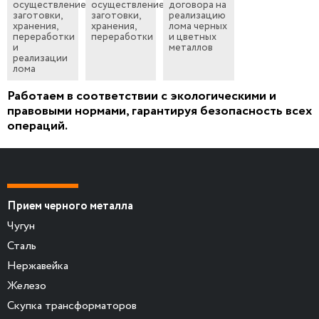
осуществление
осуществление
договора на
заготовки,
заготовки,
реализацию
хранения,
хранения,
лома черных
переработки
переработки
и цветных
и
металлов
реализации
лома
Работаем в соответствии с экологическими и
правовыми нормами, гарантируя безопасность всех
операций.
Прием черного металла
Чугун
Сталь
Нержавейка
Железо
Скупка трансформаторов