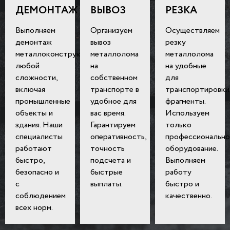
ДЕМОНТАЖ
ВЫВОЗ
РЕЗКА
Выполняем
Организуем
Осуществляем
демонтаж
вывоз
резку
металлоконструкций
металлолома
металлолома
любой
на
на удобные
сложности,
собственном
для
включая
транспорте в
транспортировки
промышленные
удобное для
фрагменты.
объекты и
вас время.
Используем
здания. Наши
Гарантируем
только
специалисты
оперативность,
профессионально
работают
точность
оборудование.
быстро,
подсчета и
Выполняем
безопасно и
быстрые
работу
с
выплаты.
быстро и
соблюдением
качественно.
всех норм.