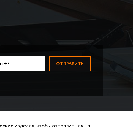
АДИАТОРОВ
ПРИЕМ ВОЛЬФРАМА
Прием вольфрамовой пров
ЛОМ МАГНИЯ
ПРИЕМ НИКЕЛЯ
ТВЕРДОСПЛАВЫ ВК-ТК
ПРИЕМ МОЛИБДЕНА
ПРИЕМ ЦИРКОНИЯ
ПРИЕМ КОБАЛЬТА
БЫСТРОРЕЗЫ
Быстрорезы Р6М5
ПРИЕМ ВИСМУТА
ПРИЕМ СУРЬМЫ
ские изделия, чтобы отправить их на