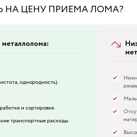
 НА ЦЕНУ ПРИЕМА ЛОМА?
м металлолома:
Низ
ме
Низко
истота, однородность).
ржавы
Малы
работке и сортировке.
Отсу
матер
кие транспортные расходы.
Высо