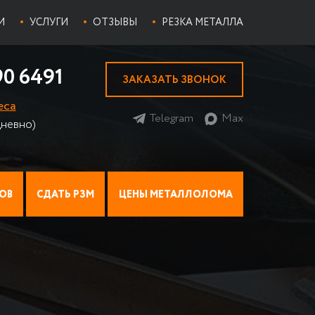
И
УСЛУГИ
ОТЗЫВЫ
РЕЗКА МЕТАЛЛА
90 6491
ЗАКАЗАТЬ ЗВОНОК
еса
Telegram
Max
невно)
ОВ
СДАТЬ РЗМ
ЦЕНЫ МЕТАЛЛОЛОМА
ИАТОР НА МЕТАЛЛОЛОМ
ПРИЕМ ЛОМА ТИТАНА
ЦЕНЫ НА ЦВЕТМЕТ
Прием стружки титана
И
Х МЕДНЫХ РАДИАТОРОВ
ПРИЕМ НИХРОМА НА ЛОМ
Прием титана ВТ 1-0
ЫЕ
ПРИЕМ ОЛОВА
ИАТОРЫ
БАББИТ
Баббит Б-83
 АВТОМОБИЛЕЙ
ПРИЕМ ПРИПОЯ
Баббит Б-16