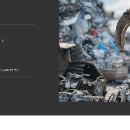
 и
вывозов.