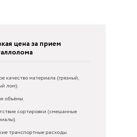
кая цена за прием
таллолома
е качество материала (грязный,
й лом).
е объёмы.
тствие сортировки (смешанные
иалы).
кие транспортные расходы.