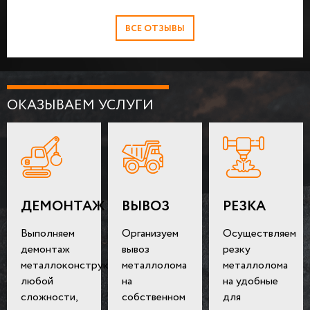
ВСЕ ОТЗЫВЫ
ОКАЗЫВАЕМ УСЛУГИ
ДЕМОНТАЖ
ВЫВОЗ
РЕЗКА
Выполняем
Организуем
Осуществляем
демонтаж
вывоз
резку
металлоконструкций
металлолома
металлолома
любой
на
на удобные
сложности,
собственном
для