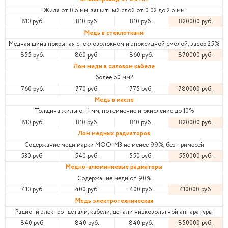
Жила от 0.5 мм, защитный слой от 0.02 до 2.5 мм
810 руб.
810 руб.
810 руб.
820000 руб.
Медь в стеклоткани
Медная шина покрытая стекловолокном и эпоксидной смолой, засор 25%
855 руб.
860 руб.
860 руб.
870000 руб.
Лом меди в силовом кабеле
более 50 мм2
760 руб.
770 руб.
775 руб.
780000 руб.
Медь в масле
Толщина жилы от 1 мм, потемнение и окисление до 10%
810 руб.
810 руб.
810 руб.
820000 руб.
Лом медных радиаторов
Содержание меди марки МОО-М3 не менее 99%, без примесей
530 руб.
540 руб.
550 руб.
550000 руб.
Медно-алюминиевые радиаторы
Содержание меди от 90%
410 руб.
400 руб.
400 руб.
410000 руб.
Медь электротехническая
Радио- и электро- детали, кабели, детали низковольтной аппаратуры
840 руб.
840 руб.
840 руб.
850000 руб.