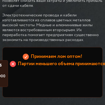
позволят снизить ваши затраты и увеличить прибыль
от сдачи кабеля.
Электротехнические провода и кабели
изготавливаются из сплавов цветных металлов
высокой чистоты. Медные и алюминиевые жилы
являются востребованным вторсырьем. Их
переработка помогает предприятиям существенно
экономить на производственных расходах.
Принимаем лом оптом!
Партии меньшего объема принимаются 
Б
000