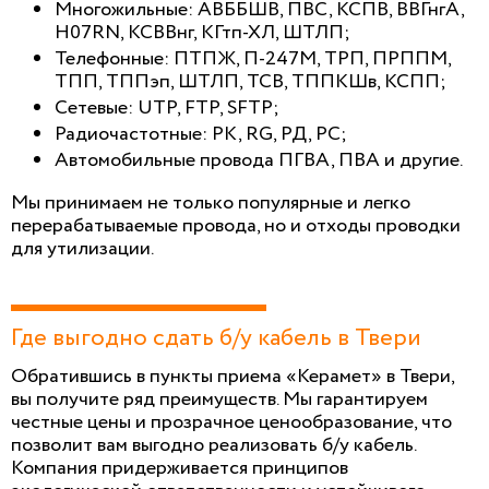
Многожильные: АВББШВ, ПВС, КСПВ, ВВГнгА,
H07RN, КСВВнг, КГтп-ХЛ, ШТЛП;
Телефонные: ПТПЖ, П-247М, ТРП, ПРППМ,
ТПП, ТППэп, ШТЛП, ТСВ, ТППКШв, КСПП;
Сетевые: UTP, FTP, SFTP;
Радиочастотные: PK, RG, РД, РС;
Автомобильные провода ПГВА, ПВА и другие.
Мы принимаем не только популярные и легко
перерабатываемые провода, но и отходы проводки
для утилизации.
Где выгодно сдать б/у кабель в Твери
Обратившись в пункты приема «Керамет» в Твери,
вы получите ряд преимуществ. Мы гарантируем
честные цены и прозрачное ценообразование, что
позволит вам выгодно реализовать б/у кабель.
Компания придерживается принципов