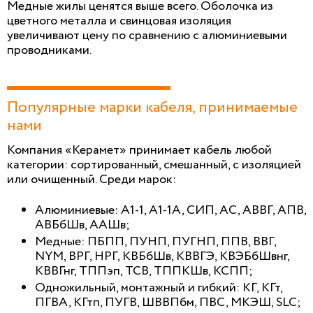
Медные жилы ценятся выше всего. Оболочка из
цветного металла и свинцовая изоляция
увеличивают цену по сравнению с алюминиевыми
проводниками.
Популярные марки кабеля, принимаемые
нами
Компания «Керамет» принимает кабель любой
категории: сортированный, смешанный, с изоляцией
или очищенный. Среди марок:
Алюминиевые: А1-1, А1-1А, СИП, АС, АВВГ, АПВ,
АВБбШв, ААШв;
Медные: ПБПП, ПУНП, ПУГНП, ППВ, ВВГ,
NYM, ВРГ, НРГ, КВБбШв, КВВГЭ, КВЭБбШвнг,
КВВГнг, ТППэп, ТСВ, ТППКШв, КСПП;
Одножильный, монтажный и гибкий: КГ, КГт,
ПГВА, КГтп, ПУГВ, ШВВПбм, ПВС, МКЭШ, SLC;