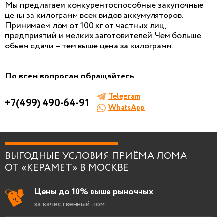
Мы предлагаем конкурентоспособные закупочные
цены за килограмм всех видов аккумуляторов.
Принимаем лом от 100 кг от частных лиц,
предприятий и мелких заготовителей. Чем больше
БЕСПЛАТНАЯ КОНСУЛЬТАЦИЯ
объем сдачи – тем выше цена за килограмм.
И ОЦЕНКА ЛОМА
Заполните форму, мы сами к вам позвоним!
По всем вопросам обращайтесь
Telegram
+7(499) 490-64-91
WhatsApp
Я согласен на
обработку персональных данны
ВЫГОДНЫЕ УСЛОВИЯ ПРИЁМА ЛОМА
ОТ «КЕРАМЕТ» В МОСКВЕ
Цены до 10% выше рыночных
за качественный лом.