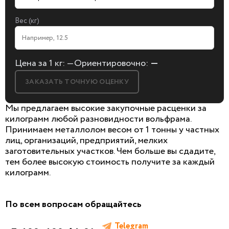
Вес (кг)
Цена за 1 кг:
—
Ориентировочно:
—
ЗАКАЗАТЬ ТОЧНУЮ ОЦЕНКУ
Мы предлагаем высокие закупочные расценки за
килограмм любой разновидности вольфрама.
Принимаем металлолом весом от 1 тонны у частных
лиц, организаций, предприятий, мелких
БЕСПЛАТНАЯ КОНСУЛЬТАЦИЯ
заготовительных участков. Чем больше вы сдадите,
И ОЦЕНКА ЛОМА
тем более высокую стоимость получите за каждый
килограмм.
Заполните форму, мы сами к вам позвоним!
По всем вопросам обращайтесь
Telegram