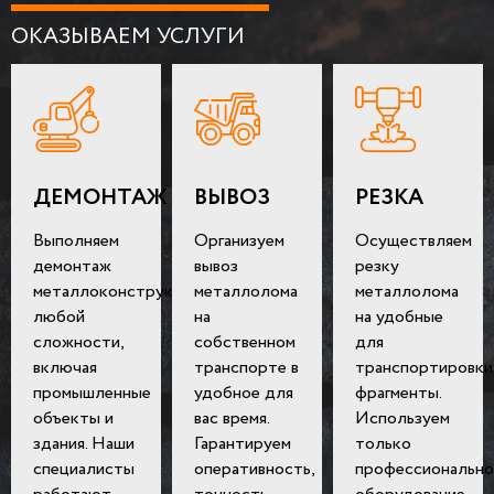
ОКАЗЫВАЕМ УСЛУГИ
ДЕМОНТАЖ
ВЫВОЗ
РЕЗКА
Выполняем
Организуем
Осуществляем
демонтаж
вывоз
резку
металлоконструкций
металлолома
металлолома
любой
на
на удобные
сложности,
собственном
для
включая
транспорте в
транспортировки
промышленные
удобное для
фрагменты.
объекты и
вас время.
Используем
здания. Наши
Гарантируем
только
специалисты
оперативность,
профессионально