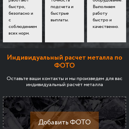
работают
точность
оборудование.
быстро,
подсчета и
Выполняем
безопасно и
быстрые
работу
с
выплаты.
быстро и
соблюдением
качественно.
всех норм.
Индивидуальный расчет металла по
ФОТО
Оставьте ваши контакты и мы произведем для вас
индивидуальный расчёт металла