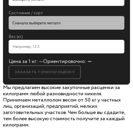
Состояние / сорт
Вес (кг)
Цена за 1 кг:
—
Ориентировочно:
—
ЗАКАЗАТЬ ТОЧНУЮ ОЦЕНКУ
Мы предлагаем высокие закупочные расценки за
килограмм любой разновидности никеля.
Принимаем металлолом весом от 50 кг у частных
лиц, организаций, предприятий, мелких
БЕСПЛАТНАЯ КОНСУЛЬТАЦИЯ
заготовительных участков. Чем больше вы сдадите,
И ОЦЕНКА ЛОМА
тем более высокую стоимость получите за каждый
килограмм.
Заполните форму, мы сами к вам позвоним!