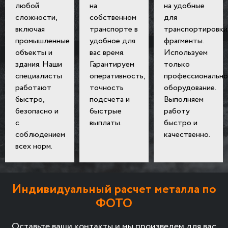
любой
на
на удобные
сложности,
собственном
для
включая
транспорте в
транспортировки
промышленные
удобное для
фрагменты.
объекты и
вас время.
Используем
здания. Наши
Гарантируем
только
специалисты
оперативность,
профессионально
работают
точность
оборудование.
быстро,
подсчета и
Выполняем
безопасно и
быстрые
работу
с
выплаты.
быстро и
соблюдением
качественно.
всех норм.
Индивидуальный расчет металла по
ФОТО
Оставьте ваши контакты и мы произведем для вас