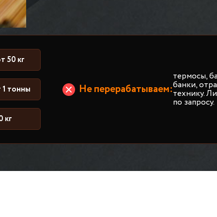
т 50 кг
термосы, б
банки, от
Не перерабатываем:
 1 тонны
технику. Л
по запросу.
0 кг