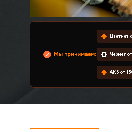
Цветмет о
Мы принимаем:
Чермет от
АКБ от 15