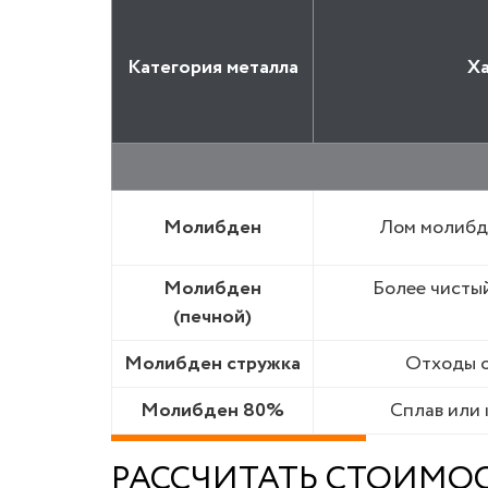
Категория металла
Х
Молибден
Лом молибде
Молибден
Более чисты
(печной)
Молибден стружка
Отходы 
Молибден 80%
Сплав или
РАССЧИТАТЬ СТОИМО