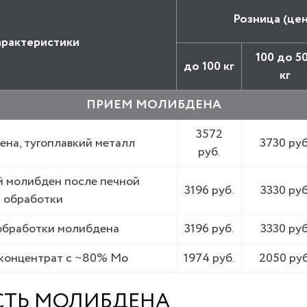
Розница (цена
арактеристики
100 до 5
до 100 кг
кг
ПРИЕМ МОЛИБДЕНА
3572
на, тугоплавкий металл
3730 руб
руб.
й молибден после печной
3196 руб.
3330 руб
обработки
обработки молибдена
3196 руб.
3330 руб
 концентрат с ~80% Mo
1974 руб.
2050 руб
СТЬ МОЛИБДЕНА