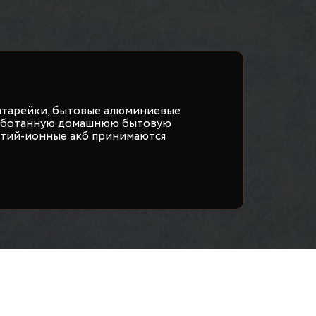
атарейки, бытовые алюминиевые
работанную домашнюю бытовую
итий-ионные акб принимаются