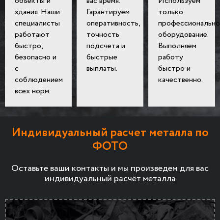
объекты и
вас время.
Используем
здания. Наши
Гарантируем
только
специалисты
оперативность,
профессионально
работают
точность
оборудование.
быстро,
подсчета и
Выполняем
безопасно и
быстрые
работу
с
выплаты.
быстро и
соблюдением
качественно.
всех норм.
Индивидуальный расчет металла по
ФОТО
Оставьте ваши контакты и мы произведем для вас
индивидуальный расчёт металла