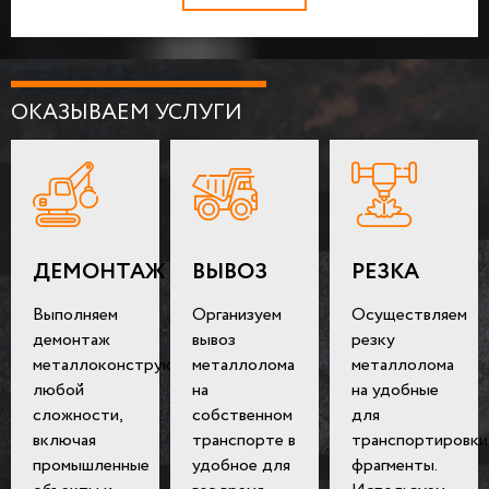
ОКАЗЫВАЕМ УСЛУГИ
ДЕМОНТАЖ
ВЫВОЗ
РЕЗКА
Выполняем
Организуем
Осуществляем
демонтаж
вывоз
резку
металлоконструкций
металлолома
металлолома
любой
на
на удобные
сложности,
собственном
для
включая
транспорте в
транспортировки
промышленные
удобное для
фрагменты.