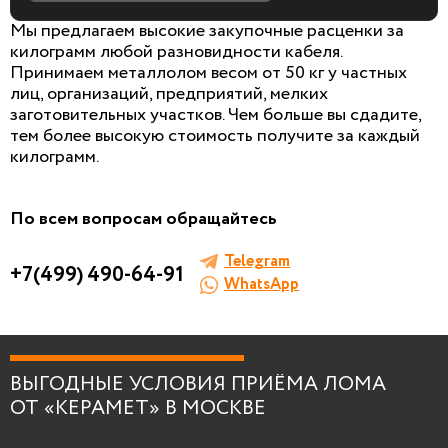
Мы предлагаем высокие закупочные расценки за
килограмм любой разновидности кабеля.
Принимаем металлолом весом от 50 кг у частных
лиц, организаций, предприятий, мелких
БЕСПЛАТНАЯ КОНСУЛЬТАЦИЯ
заготовительных участков. Чем больше вы сдадите,
И ОЦЕНКА ЛОМА
тем более высокую стоимость получите за каждый
килограмм.
Заполните форму, мы сами к вам позвоним!
По всем вопросам обращайтесь
Telegram
+7(499) 490-64-91
WhatsApp
Я согласен на
обработку персональных
данных
.
ВЫГОДНЫЕ УСЛОВИЯ ПРИЁМА ЛОМА
ОТ «КЕРАМЕТ» В МОСКВЕ