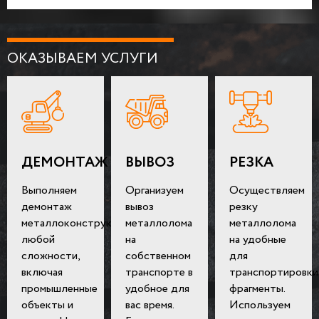
ОКАЗЫВАЕМ УСЛУГИ
ДЕМОНТАЖ
ВЫВОЗ
РЕЗКА
Выполняем
Организуем
Осуществляем
демонтаж
вывоз
резку
металлоконструкций
металлолома
металлолома
любой
на
на удобные
сложности,
собственном
для
включая
транспорте в
транспортировки
промышленные
удобное для
фрагменты.
объекты и
вас время.
Используем