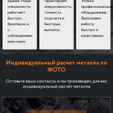
здания. Наши
Гарантируем
только
специалисты
оперативность,
профессионально
работают
точность
оборудование.
быстро,
подсчета и
Выполняем
безопасно и
быстрые
работу
с
выплаты.
быстро и
соблюдением
качественно.
всех норм.
Индивидуальный расчет металла по
ФОТО
Оставьте ваши контакты и мы произведем для вас
индивидуальный расчёт металла