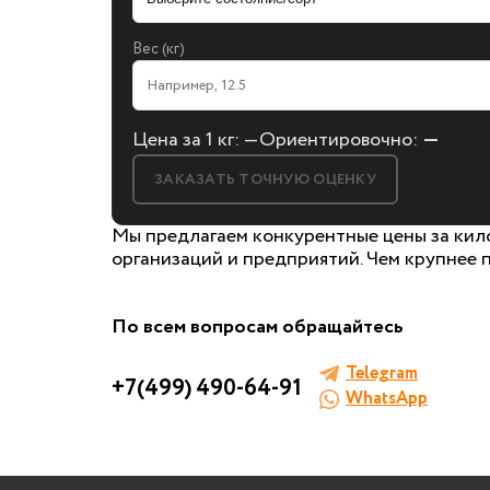
Вес (кг)
Цена за 1 кг:
—
Ориентировочно:
—
ЗАКАЗАТЬ ТОЧНУЮ ОЦЕНКУ
Мы предлагаем конкурентные цены за кило
организаций и предприятий. Чем крупнее п
БЕСПЛАТНАЯ КОНСУЛ
По всем вопросам обращайтесь
И ОЦЕНКА ЛОМ
Telegram
+7(499) 490-64-91
WhatsApp
Заполните форму, мы сами к вам