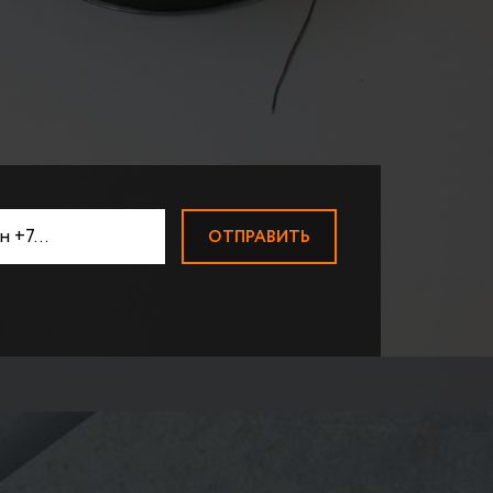
АДИАТОРОВ
ПРИЕМ ВОЛЬФРАМА
Прием вольфрамовой пров
ЛОМ МАГНИЯ
ПРИЕМ НИКЕЛЯ
ТВЕРДОСПЛАВЫ ВК-ТК
ПРИЕМ МОЛИБДЕНА
ПРИЕМ ЦИРКОНИЯ
ПРИЕМ КОБАЛЬТА
БЫСТРОРЕЗЫ
Быстрорезы Р6М5
ПРИЕМ ВИСМУТА
ПРИЕМ СУРЬМЫ