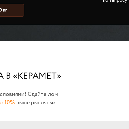
по запросу.
0 кг
 В «КЕРАМЕТ»
условиями! Сдайте лом
о 10%
выше рыночных