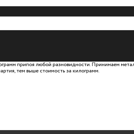
грамм припоя любой разновидности. Принимаем металл
артия, тем выше стоимость за килограмм.
ЬТАЦИЯ
А
 позвоним!