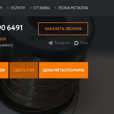
И
УСЛУГИ
ОТЗЫВЫ
РЕЗКА МЕТАЛЛА
90 6491
ЗАКАЗАТЬ ЗВОНОК
еса
Telegram
Max
невно)
ОВ
СДАТЬ РЗМ
ЦЕНЫ МЕТАЛЛОЛОМА
ИАТОР НА МЕТАЛЛОЛОМ
ПРИЕМ ЛОМА ТИТАНА
ЦЕНЫ НА ЦВЕТМЕТ
Прием стружки титана
И
Х МЕДНЫХ РАДИАТОРОВ
ПРИЕМ НИХРОМА НА ЛОМ
Прием титана ВТ 1-0
ЫЕ
ПРИЕМ ОЛОВА
ИАТОРЫ
БАББИТ
Баббит Б-83
 АВТОМОБИЛЕЙ
ПРИЕМ ПРИПОЯ
Баббит Б-16