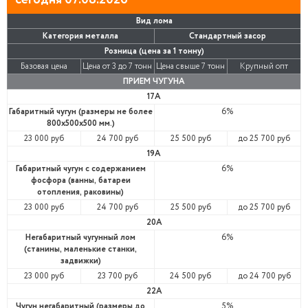
Вид лома
Категория металла
Стандартный засор
Розница (цена за 1 тонну)
Базовая цена
Цена от 3 до 7 тонн
Цена свыше 7 тонн
Крупный опт
ПРИЕМ ЧУГУНА
17А
Габаритный чугун (размеры не более
6%
800х500х500 мм.)
23 000 руб
24 700 руб
25 500 руб
до 25 700 руб
19А
Габаритный чугун с содержанием
6%
фосфора (ванны, батареи
отопления, раковины)
23 000 руб
24 700 руб
25 500 руб
до 25 700 руб
20А
Негабаритный чугунный лом
6%
(станины, маленькие станки,
задвижки)
23 000 руб
23 700 руб
24 500 руб
до 24 700 руб
22А
Чугун негабаритный (размеры до
5%