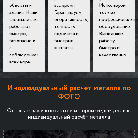
объекты и
вас время.
Используем
здания. Наши
Гарантируем
только
специалисты
оперативность,
профессионально
работают
точность
оборудование.
быстро,
подсчета и
Выполняем
безопасно и
быстрые
работу
с
выплаты.
быстро и
соблюдением
качественно.
всех норм.
Индивидуальный расчет металла по
ФОТО
Оставьте ваши контакты и мы произведем для вас
индивидуальный расчёт металла