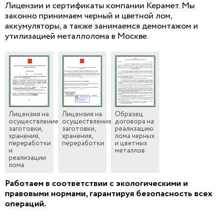
Лицензии и сертификаты компании Керамет. Мы
законно принимаем черный и цветной лом,
аккумуляторы, а также занимаемся демонтажом и
утилизацией металлолома в Москве.
Лицензия на
Лицензия на
Образец
осуществление
осуществление
договора на
заготовки,
заготовки,
реализацию
хранения,
хранения,
лома черных
переработки
переработки
и цветных
и
металлов
реализации
лома
Работаем в соответствии с экологическими и
правовыми нормами, гарантируя безопасность всех
операций.