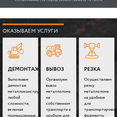
ОКАЗЫВАЕМ УСЛУГИ
ДЕМОНТАЖ
ВЫВОЗ
РЕЗКА
Выполняем
Организуем
Осуществляем
демонтаж
вывоз
резку
металлоконструкций
металлолома
металлолома
любой
на
на удобные
сложности,
собственном
для
включая
транспорте в
транспортировки
промышленные
удобное для
фрагменты.