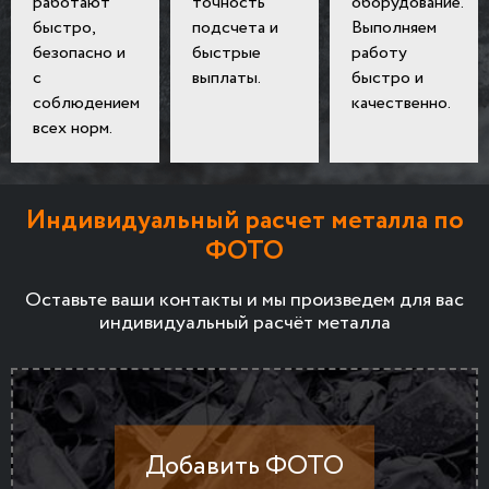
работают
точность
оборудование.
быстро,
подсчета и
Выполняем
безопасно и
быстрые
работу
с
выплаты.
быстро и
соблюдением
качественно.
всех норм.
Индивидуальный расчет металла по
ФОТО
Оставьте ваши контакты и мы произведем для вас
индивидуальный расчёт металла