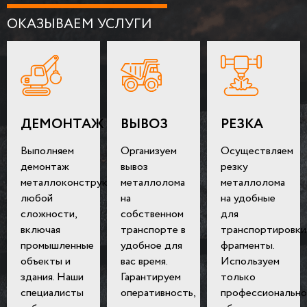
ОКАЗЫВАЕМ УСЛУГИ
ДЕМОНТАЖ
ВЫВОЗ
РЕЗКА
Выполняем
Организуем
Осуществляем
демонтаж
вывоз
резку
металлоконструкций
металлолома
металлолома
любой
на
на удобные
сложности,
собственном
для
включая
транспорте в
транспортировки
промышленные
удобное для
фрагменты.
объекты и
вас время.
Используем
здания. Наши
Гарантируем
только
специалисты
оперативность,
профессионально