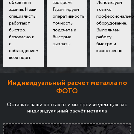
объекты и
вас время.
Используем
здания. Наши
Гарантируем
только
специалисты
оперативность,
профессионально
работают
точность
оборудование.
быстро,
подсчета и
Выполняем
безопасно и
быстрые
работу
с
выплаты.
быстро и
соблюдением
качественно.
всех норм.
Индивидуальный расчет металла по
ФОТО
Оставьте ваши контакты и мы произведем для вас
индивидуальный расчёт металла