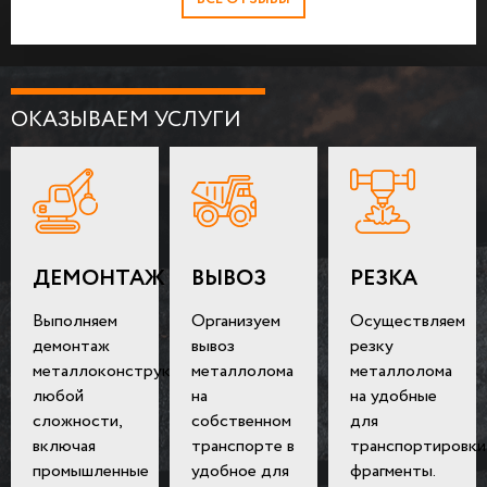
ОКАЗЫВАЕМ УСЛУГИ
ДЕМОНТАЖ
ВЫВОЗ
РЕЗКА
Выполняем
Организуем
Осуществляем
демонтаж
вывоз
резку
металлоконструкций
металлолома
металлолома
любой
на
на удобные
сложности,
собственном
для
включая
транспорте в
транспортировки
промышленные
удобное для
фрагменты.