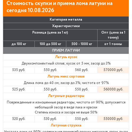
Стоимость скупки и приема лома латуни на
сегодня 10.08.2026
Категория металла
Характеристики
Розница (цена за 1 кг)
Опт (цена за 1
тонну)
до 100 кг
100 до 500 кг
500 - 1000 кг
от 1 тонны
ПРИЕМ ЛАТУНИ
Латунь кусок
Двухкомпонентный сплав; кусок от 5 мм; засор до 3%
535 руб.
550 руб.
560 руб.
570000 руб.
Латунь микс сортовая
Длина лома до 40 см; засор до 3%; чистота от 97%
525 руб.
550 руб.
550 руб.
560000 руб.
Латунные радиаторы
Поврежденные и изношенные радиаторы; чистота от 90%; допускается
небольшой засор в виде лака и краски
Степень износа и засора не выше 50%
520 руб.
530 руб.
550 руб.
550000 руб.
Латунная стружка
Чистота лома от 90%; содержание примесей прочих металлов, грязи, пыли