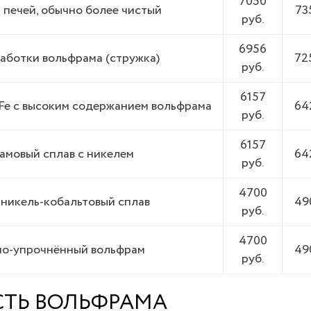
7050
 печей, обычно более чистый
73
руб.
6956
аботки вольфрама (стружка)
72
руб.
6157
Fe с высоким содержанием вольфрама
64
руб.
6157
амовый сплав с никелем
64
руб.
4700
никель-кобальтовый сплав
49
руб.
4700
о-упрочнённый вольфрам
49
руб.
СТЬ ВОЛЬФРАМА