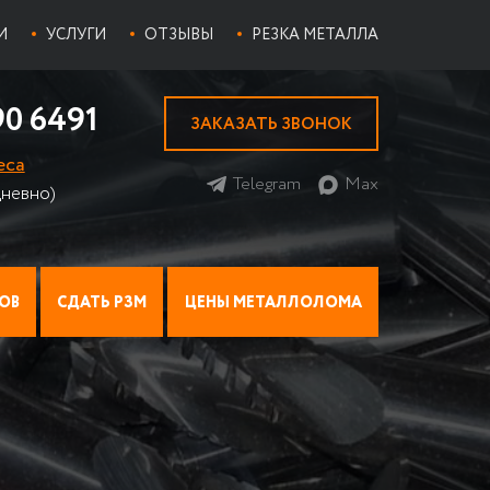
И
УСЛУГИ
ОТЗЫВЫ
РЕЗКА МЕТАЛЛА
90 6491
ЗАКАЗАТЬ ЗВОНОК
еса
Telegram
Max
невно)
ОВ
СДАТЬ РЗМ
ЦЕНЫ МЕТАЛЛОЛОМА
ИАТОР НА МЕТАЛЛОЛОМ
ПРИЕМ ЛОМА ТИТАНА
ЦЕНЫ НА ЦВЕТМЕТ
Прием стружки титана
И
Х МЕДНЫХ РАДИАТОРОВ
ПРИЕМ НИХРОМА НА ЛОМ
Прием титана ВТ 1-0
ЫЕ
ПРИЕМ ОЛОВА
ИАТОРЫ
БАББИТ
Баббит Б-83
 АВТОМОБИЛЕЙ
ПРИЕМ ПРИПОЯ
Баббит Б-16