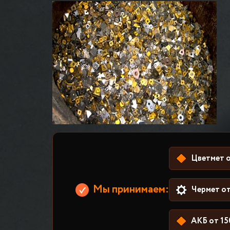
Цветмет о
Мы принимаем:
Чермет от
АКБ от 15