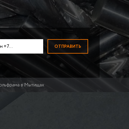
АДИАТОРОВ
ПРИЕМ ВОЛЬФРАМА
Прием вольфрамовой пров
ЛОМ МАГНИЯ
ПРИЕМ НИКЕЛЯ
ТВЕРДОСПЛАВЫ ВК-ТК
ПРИЕМ МОЛИБДЕНА
ПРИЕМ ЦИРКОНИЯ
ПРИЕМ КОБАЛЬТА
БЫСТРОРЕЗЫ
Быстрорезы Р6М5
ПРИЕМ ВИСМУТА
ПРИЕМ СУРЬМЫ
ольфрама в Мытищах