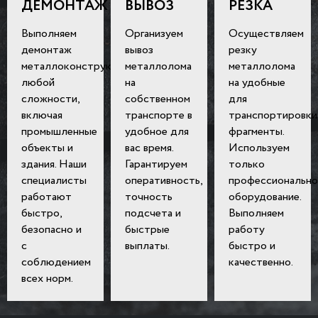
ДЕМОНТАЖ
ВЫВОЗ
РЕЗКА
Выполняем
Организуем
Осуществляем
демонтаж
вывоз
резку
металлоконструкций
металлолома
металлолома
любой
на
на удобные
сложности,
собственном
для
включая
транспорте в
транспортировки
промышленные
удобное для
фрагменты.
объекты и
вас время.
Используем
здания. Наши
Гарантируем
только
специалисты
оперативность,
профессионально
работают
точность
оборудование.
быстро,
подсчета и
Выполняем
безопасно и
быстрые
работу
с
выплаты.
быстро и
соблюдением
качественно.
всех норм.