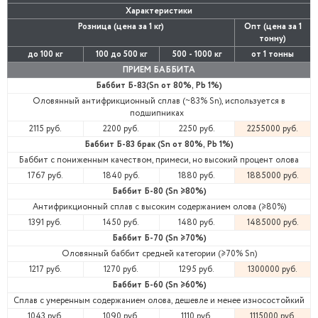
Характеристики
Розница (цена за 1 кг)
Опт (цена за 1
тонну)
до 100 кг
100 до 500 кг
500 - 1000 кг
от 1 тонны
ПРИЕМ БАББИТА
Баббит Б-83(Sn от 80%, Pb 1%)
Оловянный антифрикционный сплав (~83% Sn), используется в
подшипниках
2115 руб.
2200 руб.
2250 руб.
2255000 руб.
Баббит Б-83 брак (Sn от 80%, Pb 1%)
Баббит с пониженным качеством, примеси, но высокий процент олова
1767 руб.
1840 руб.
1880 руб.
1885000 руб.
Баббит Б-80 (Sn ≥80%)
Антифрикционный сплав с высоким содержанием олова (≥80%)
1391 руб.
1450 руб.
1480 руб.
1485000 руб.
Баббит Б-70 (Sn ≥70%)
Оловянный баббит средней категории (≥70% Sn)
1217 руб.
1270 руб.
1295 руб.
1300000 руб.
Баббит Б-60 (Sn ≥60%)
Сплав с умеренным содержанием олова, дешевле и менее износостойкий
1043 руб.
1090 руб.
1110 руб.
1115000 руб.