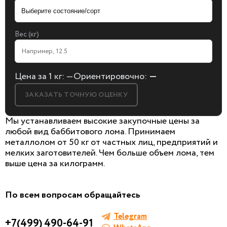
Вес (кг)
Цена за 1 кг:
—
Ориентировочно:
—
ЗАКАЗАТЬ ТОЧНУЮ ОЦЕНКУ
Мы устанавливаем высокие закупочные цены за
любой вид баббитового лома. Принимаем
металлолом от 50 кг от частных лиц, предприятий и
мелких заготовителей. Чем больше объем лома, тем
БЕСПЛАТНАЯ КОНСУЛЬТАЦИЯ
выше цена за килограмм.
И ОЦЕНКА ЛОМА
Заполните форму, мы сами к вам позвоним!
По всем вопросам обращайтесь
Telegram
+7(499) 490-64-91