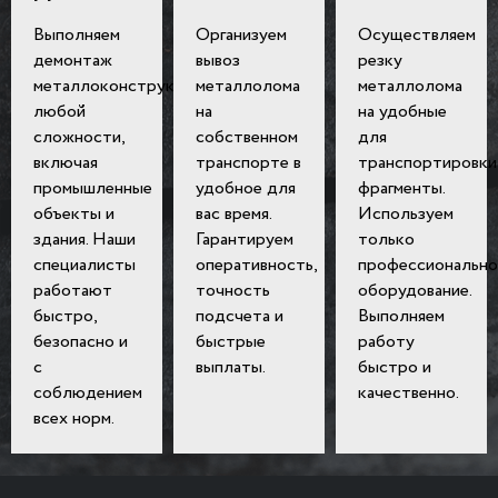
Выполняем
Организуем
Осуществляем
демонтаж
вывоз
резку
металлоконструкций
металлолома
металлолома
любой
на
на удобные
сложности,
собственном
для
включая
транспорте в
транспортировки
промышленные
удобное для
фрагменты.
объекты и
вас время.
Используем
здания. Наши
Гарантируем
только
специалисты
оперативность,
профессионально
работают
точность
оборудование.
быстро,
подсчета и
Выполняем
безопасно и
быстрые
работу
с
выплаты.
быстро и
соблюдением
качественно.
всех норм.