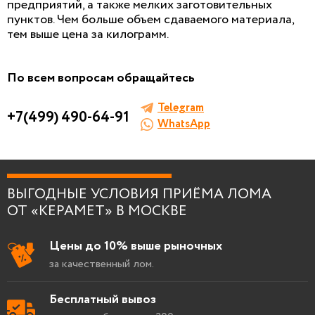
предприятий, а также мелких заготовительных
БЕСПЛАТНАЯ КОНСУЛЬТАЦИЯ
пунктов. Чем больше объем сдаваемого материала,
И ОЦЕНКА ЛОМА
тем выше цена за килограмм.
Заполните форму, мы сами к вам позвоним!
По всем вопросам обращайтесь
Telegram
+7(499) 490-64-91
WhatsApp
Я согласен на
обработку персональных
данных
.
ВЫГОДНЫЕ УСЛОВИЯ ПРИЁМА ЛОМА
ОТ «КЕРАМЕТ» В МОСКВЕ
Цены до 10% выше рыночных
за качественный лом.
Бесплатный вывоз