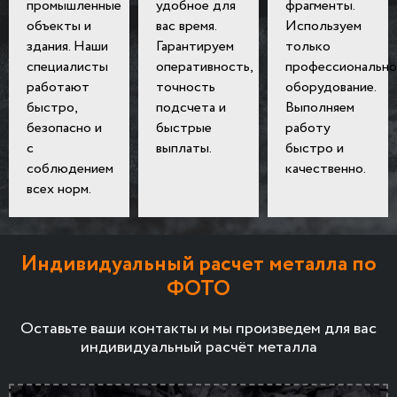
промышленные
удобное для
фрагменты.
объекты и
вас время.
Используем
здания. Наши
Гарантируем
только
специалисты
оперативность,
профессионально
работают
точность
оборудование.
быстро,
подсчета и
Выполняем
безопасно и
быстрые
работу
с
выплаты.
быстро и
соблюдением
качественно.
всех норм.
Индивидуальный расчет металла по
ФОТО
Оставьте ваши контакты и мы произведем для вас
индивидуальный расчёт металла