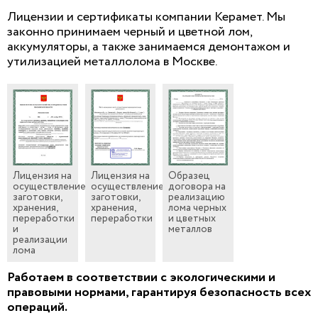
Лицензии и сертификаты компании Керамет. Мы
законно принимаем черный и цветной лом,
аккумуляторы, а также занимаемся демонтажом и
утилизацией металлолома в Москве.
Лицензия на
Лицензия на
Образец
осуществление
осуществление
договора на
заготовки,
заготовки,
реализацию
хранения,
хранения,
лома черных
переработки
переработки
и цветных
и
металлов
реализации
лома
Работаем в соответствии с экологическими и
правовыми нормами, гарантируя безопасность всех
операций.