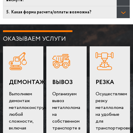
Какая форма расчета/оплаты возможна?
ОКАЗЫВАЕМ УСЛУГИ
ДЕМОНТАЖ
ВЫВОЗ
РЕЗКА
Выполняем
Организуем
Осуществляем
демонтаж
вывоз
резку
металлоконструкций
металлолома
металлолома
любой
на
на удобные
сложности,
собственном
для
включая
транспорте в
транспортировки