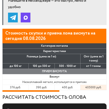
Напишите в мессенджере — это быстро, легко и
удобно
Стоимость скупки и приема лома висмута на
сегодня 08.08.2026
Категория металла
Характеристики
Розница (цена за 1 кг)
Опт (цена за 1
тонну)
до 100 кг
100 до 500 кг
500 - 1000 кг
от 1 тонны
ПРИЕМ ВИСМУТА
Висмут
Низкоплавкий металл, используется в припоях
376 руб.
390 руб.
400 руб.
405000 руб.
РАССЧИТАТЬ СТОИМОСТЬ ОЛОВА