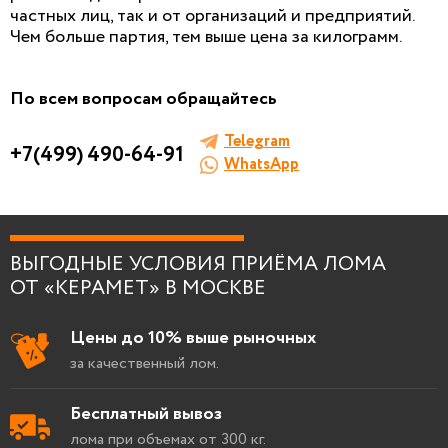
частных лиц, так и от организаций и предприятий.
Чем больше партия, тем выше цена за килограмм.
БЕСПЛАТНАЯ КОНСУЛЬТАЦИЯ
И ОЦЕНКА ЛОМА
По всем вопросам обращайтесь
Заполните форму, мы сами к вам позвоним!
Telegram
+7(499) 490-64-91
WhatsApp
Я согласен на
обработку персональных
ВЫГОДНЫЕ УСЛОВИЯ ПРИЁМА ЛОМА
данных
.
ОТ «КЕРАМЕТ» В МОСКВЕ
Цены до 10% выше рыночных
за качественный лом.
Бесплатный вывоз
лома при объемах от 300 кг.