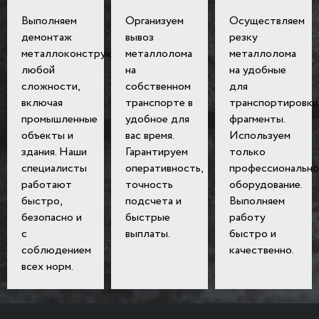
Выполняем
Организуем
Осуществляем
демонтаж
вывоз
резку
металлоконструкций
металлолома
металлолома
любой
на
на удобные
сложности,
собственном
для
включая
транспорте в
транспортировки
промышленные
удобное для
фрагменты.
объекты и
вас время.
Используем
здания. Наши
Гарантируем
только
специалисты
оперативность,
профессионально
работают
точность
оборудование.
быстро,
подсчета и
Выполняем
безопасно и
быстрые
работу
с
выплаты.
быстро и
соблюдением
качественно.
всех норм.