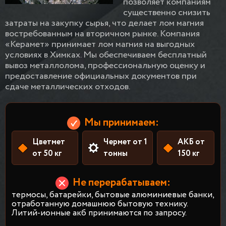
позволяет компаниям
существенно снизить
затраты на закупку сырья, что делает лом магния
востребованным на вторичном рынке. Компания
«Керамет» принимает лом магния на выгодных
условиях в Химках. Мы обеспечиваем бесплатный
вывоз металлолома, профессиональную оценку и
предоставление официальных документов при
сдаче металлических отходов.
Мы принимаем:
Цветмет
Чермет от 1
АКБ от
от 50 кг
тонны
150 кг
Не перерабатываем:
термосы, батарейки, бытовые алюминиевые банки,
отработанную домашнюю бытовую технику.
Литий-ионные акб принимаются по запросу.