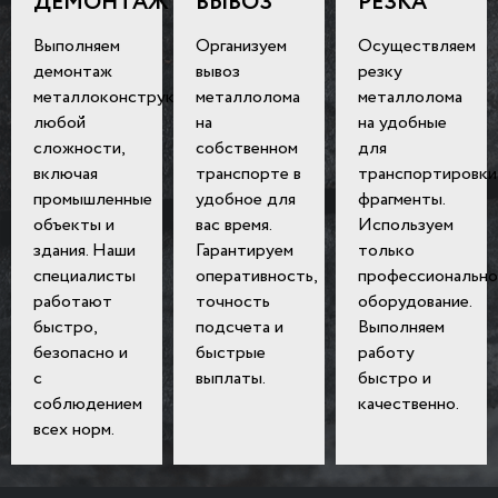
ДЕМОНТАЖ
ВЫВОЗ
РЕЗКА
Выполняем
Организуем
Осуществляем
демонтаж
вывоз
резку
металлоконструкций
металлолома
металлолома
любой
на
на удобные
сложности,
собственном
для
включая
транспорте в
транспортировки
промышленные
удобное для
фрагменты.
объекты и
вас время.
Используем
здания. Наши
Гарантируем
только
специалисты
оперативность,
профессионально
работают
точность
оборудование.
быстро,
подсчета и
Выполняем
безопасно и
быстрые
работу
с
выплаты.
быстро и
соблюдением
качественно.
всех норм.