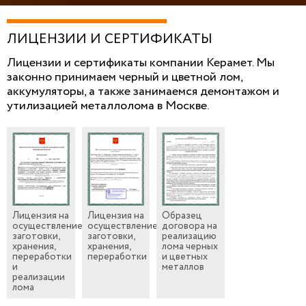
ЛИЦЕНЗИИ И СЕРТИФИКАТЫ
Лицензии и сертификаты компании Керамет. Мы
законно принимаем черный и цветной лом,
аккумуляторы, а также занимаемся демонтажом и
утилизацией металлолома в Москве.
Лицензия на
Лицензия на
Образец
осуществление
осуществление
договора на
заготовки,
заготовки,
реализацию
хранения,
хранения,
лома черных
переработки
переработки
и цветных
и
металлов
реализации
лома