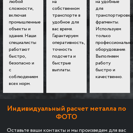
любой
на
на удобные
сложности,
собственном
для
включая
транспорте в
транспортировки
промышленные
удобное для
фрагменты.
объекты и
вас время.
Используем
здания. Наши
Гарантируем
только
специалисты
оперативность,
профессионально
работают
точность
оборудование.
быстро,
подсчета и
Выполняем
безопасно и
быстрые
работу
с
выплаты.
быстро и
соблюдением
качественно.
всех норм.
Индивидуальный расчет металла по
ФОТО
Оставьте ваши контакты и мы произведем для вас