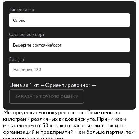
Тип металла
Состояние / сорт
Вес (кг)
Цена за 1 кг:
—
Ориентировочно:
—
ЗАКАЗАТЬ ТОЧНУЮ ОЦЕНКУ
Мы предлагаем конкурентоспособные цены за
килограмм различных видов висмута. Принимаем
металлолом от 50 кг как от частных лиц, так и от
организаций и предприятий. Чем больше партия, тем
БЕСПЛАТНАЯ КОНСУЛЬТАЦИЯ
выше цена за килограмм.